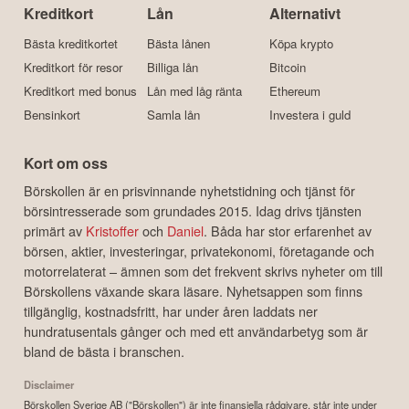
Kreditkort
Lån
Alternativt
Bästa kreditkortet
Bästa lånen
Köpa krypto
Kreditkort för resor
Billiga lån
Bitcoin
Kreditkort med bonus
Lån med låg ränta
Ethereum
Bensinkort
Samla lån
Investera i guld
Kort om oss
Börskollen är en prisvinnande nyhetstidning och tjänst för
börsintresserade som grundades 2015. Idag drivs tjänsten
primärt av
Kristoffer
och
Daniel
. Båda har stor erfarenhet av
börsen, aktier, investeringar, privatekonomi, företagande och
motorrelaterat – ämnen som det frekvent skrivs nyheter om till
Börskollens växande skara läsare. Nyhetsappen som finns
tillgänglig, kostnadsfritt, har under åren laddats ner
hundratusentals gånger och med ett användarbetyg som är
bland de bästa i branschen.
Disclaimer
Börskollen Sverige AB ("Börskollen") är inte finansiella rådgivare, står inte under