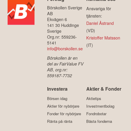
Börskollen Sverige
Ansvariga för
AB
tjänsten:
Ekvägen 6
Daniel Åstrand
141 30 Huddinge
(VD)
Sverige
Org.nr: 559236-
Kristoffer Matsson
5141
(IT)
info@borskollen.se
Börskollen är en
del av FairValue FV
AB, org.nr:
559187-7732
Investera
Aktier & Fonder
Börsen idag
Aktietips
Aktier för nybörjare
Investmentbolag
Fonder för nybörjare
Fondrobotar
Ränta på ränta
Bästa fonderna