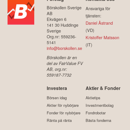
Börskollen Sverige
Ansvariga för
AB
tjänsten:
Ekvägen 6
Daniel Åstrand
141 30 Huddinge
(VD)
Sverige
Org.nr: 559236-
Kristoffer Matsson
5141
(IT)
info@borskollen.se
Börskollen är en
del av FairValue FV
AB, org.nr:
559187-7732
Investera
Aktier & Fonder
Börsen idag
Aktietips
Aktier för nybörjare
Investmentbolag
Fonder för nybörjare
Fondrobotar
Ränta på ränta
Bästa fonderna