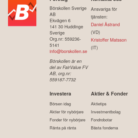
Börskollen Sverige
Ansvariga för
AB
tjänsten:
Ekvägen 6
Daniel Åstrand
141 30 Huddinge
(VD)
Sverige
Org.nr: 559236-
Kristoffer Matsson
5141
(IT)
info@borskollen.se
Börskollen är en
del av FairValue FV
AB, org.nr:
559187-7732
Investera
Aktier & Fonder
Börsen idag
Aktietips
Aktier för nybörjare
Investmentbolag
Fonder för nybörjare
Fondrobotar
Ränta på ränta
Bästa fonderna