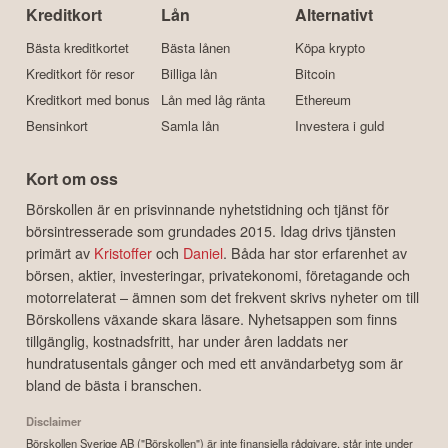
Kreditkort
Lån
Alternativt
Bästa kreditkortet
Bästa lånen
Köpa krypto
Kreditkort för resor
Billiga lån
Bitcoin
Kreditkort med bonus
Lån med låg ränta
Ethereum
Bensinkort
Samla lån
Investera i guld
Kort om oss
Börskollen är en prisvinnande nyhetstidning och tjänst för
börsintresserade som grundades 2015. Idag drivs tjänsten
primärt av
Kristoffer
och
Daniel
. Båda har stor erfarenhet av
börsen, aktier, investeringar, privatekonomi, företagande och
motorrelaterat – ämnen som det frekvent skrivs nyheter om till
Börskollens växande skara läsare. Nyhetsappen som finns
tillgänglig, kostnadsfritt, har under åren laddats ner
hundratusentals gånger och med ett användarbetyg som är
bland de bästa i branschen.
Disclaimer
Börskollen Sverige AB ("Börskollen") är inte finansiella rådgivare, står inte under