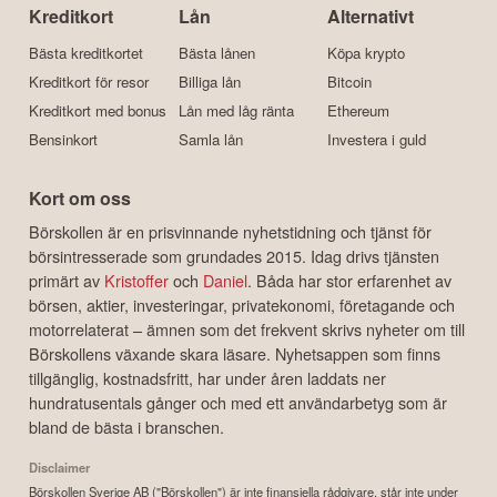
Kreditkort
Lån
Alternativt
Bästa kreditkortet
Bästa lånen
Köpa krypto
Kreditkort för resor
Billiga lån
Bitcoin
Kreditkort med bonus
Lån med låg ränta
Ethereum
Bensinkort
Samla lån
Investera i guld
Kort om oss
Börskollen är en prisvinnande nyhetstidning och tjänst för
börsintresserade som grundades 2015. Idag drivs tjänsten
primärt av
Kristoffer
och
Daniel
. Båda har stor erfarenhet av
börsen, aktier, investeringar, privatekonomi, företagande och
motorrelaterat – ämnen som det frekvent skrivs nyheter om till
Börskollens växande skara läsare. Nyhetsappen som finns
tillgänglig, kostnadsfritt, har under åren laddats ner
hundratusentals gånger och med ett användarbetyg som är
bland de bästa i branschen.
Disclaimer
Börskollen Sverige AB ("Börskollen") är inte finansiella rådgivare, står inte under