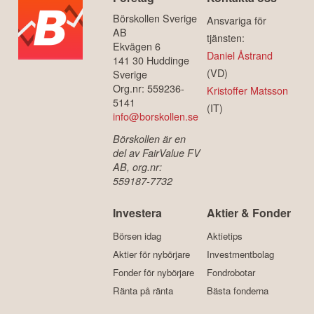
Börskollen Sverige
Ansvariga för
AB
tjänsten:
Ekvägen 6
Daniel Åstrand
141 30 Huddinge
(VD)
Sverige
Org.nr: 559236-
Kristoffer Matsson
5141
(IT)
info@borskollen.se
Börskollen är en
del av FairValue FV
AB, org.nr:
559187-7732
Investera
Aktier & Fonder
Börsen idag
Aktietips
Aktier för nybörjare
Investmentbolag
Fonder för nybörjare
Fondrobotar
Ränta på ränta
Bästa fonderna