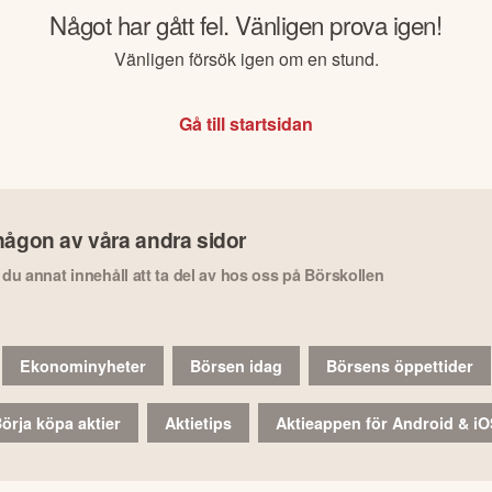
Något har gått fel. Vänligen prova igen!
Vänligen försök igen om en stund.
Gå till startsidan
någon av våra andra sidor
r du annat innehåll att ta del av hos oss på Börskollen
Ekonominyheter
Börsen idag
Börsens öppettider
örja köpa aktier
Aktietips
Aktieappen för Android & i