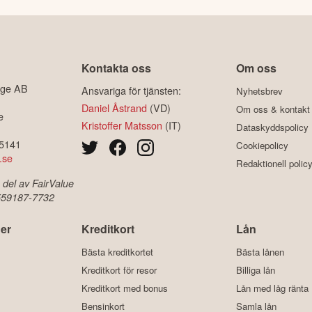
Kontakta oss
Om oss
ige AB
Ansvariga för tjänsten:
Nyhetsbrev
Daniel Åstrand
(VD)
Om oss & kontakt
e
Kristoffer Matsson
(IT)
Dataskyddspolicy
-5141
Cookiepolicy
.se
Redaktionell polic
 del av FairValue
 559187-7732
er
Kreditkort
Lån
Bästa kreditkortet
Bästa lånen
Kreditkort för resor
Billiga lån
Kreditkort med bonus
Lån med låg ränta
Bensinkort
Samla lån