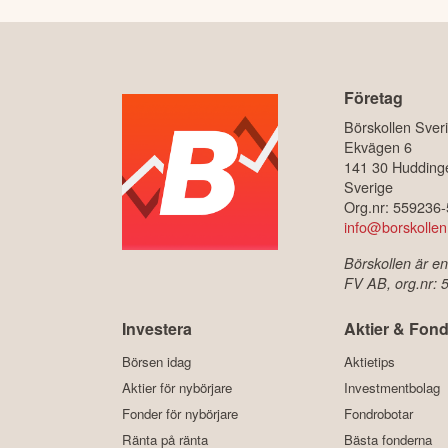
Företag
Börskollen Sver
Ekvägen 6
141 30 Hudding
Sverige
Org.nr: 559236
info@borskollen
Börskollen är en
FV AB, org.nr:
Investera
Aktier & Fond
Börsen idag
Aktietips
Aktier för nybörjare
Investmentbolag
Fonder för nybörjare
Fondrobotar
Ränta på ränta
Bästa fonderna