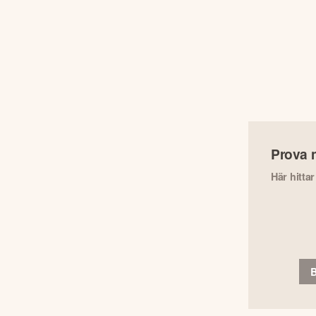
Prova 
Här hitta
B