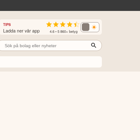
TIPS
Ladda ner vår app
4.6 • 5 860+ betyg