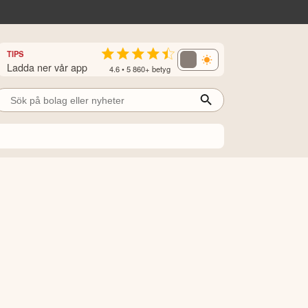
TIPS
Ladda ner vår app
4.6 • 5 860+ betyg