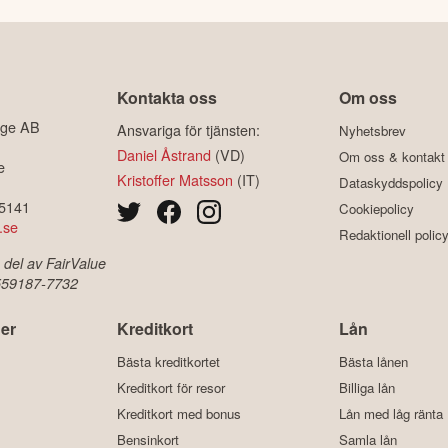
Kontakta oss
Om oss
ige AB
Ansvariga för tjänsten:
Nyhetsbrev
Daniel Åstrand
(VD)
Om oss & kontakt
e
Kristoffer Matsson
(IT)
Dataskyddspolicy
-5141
Cookiepolicy
.se
Redaktionell polic
 del av FairValue
 559187-7732
er
Kreditkort
Lån
Bästa kreditkortet
Bästa lånen
Kreditkort för resor
Billiga lån
Kreditkort med bonus
Lån med låg ränta
Bensinkort
Samla lån