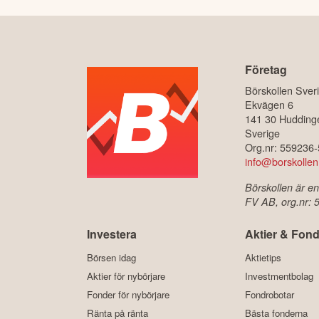
Företag
Börskollen Sver
Ekvägen 6
141 30 Hudding
Sverige
Org.nr: 559236
info@borskollen
Börskollen är en
FV AB, org.nr:
Investera
Aktier & Fond
Börsen idag
Aktietips
Aktier för nybörjare
Investmentbolag
Fonder för nybörjare
Fondrobotar
Ränta på ränta
Bästa fonderna