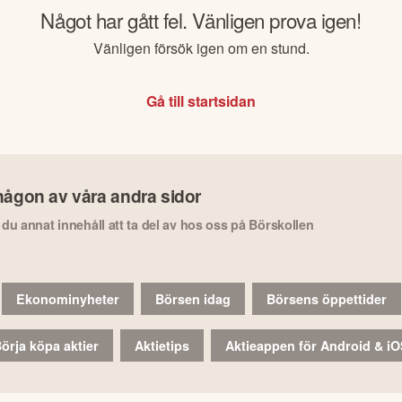
Något har gått fel. Vänligen prova igen!
Vänligen försök igen om en stund.
Gå till startsidan
någon av våra andra sidor
r du annat innehåll att ta del av hos oss på Börskollen
Ekonominyheter
Börsen idag
Börsens öppettider
örja köpa aktier
Aktietips
Aktieappen för Android & i