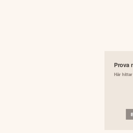
Prova 
Här hitta
B