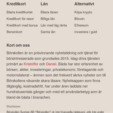
Kreditkort
Lån
Alternativt
Bästa kreditkortet
Bästa lånen
Köpa krypto
Kreditkort för resor
Billiga lån
Bitcoin
Kreditkort med bonus
Lån med låg ränta
Ethereum
Bensinkort
Samla lån
Investera i guld
Kort om oss
Börskollen är en prisvinnande nyhetstidning och tjänst för
börsintresserade som grundades 2015. Idag drivs tjänsten
primärt av
Kristoffer
och
Daniel
. Båda har stor erfarenhet av
börsen, aktier, investeringar, privatekonomi, företagande och
motorrelaterat – ämnen som det frekvent skrivs nyheter om till
Börskollens växande skara läsare. Nyhetsappen som finns
tillgänglig, kostnadsfritt, har under åren laddats ner
hundratusentals gånger och med ett användarbetyg som är
bland de bästa i branschen.
Disclaimer
Börskollen Sverige AB ("Börskollen") är inte finansiella rådgivare, står inte under