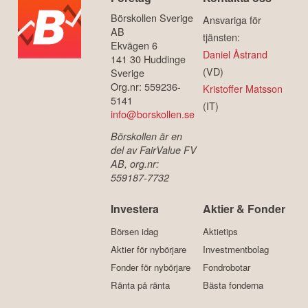
Börskollen Sverige
Ansvariga för
AB
tjänsten:
Ekvägen 6
Daniel Åstrand
141 30 Huddinge
(VD)
Sverige
Org.nr: 559236-
Kristoffer Matsson
5141
(IT)
info@borskollen.se
Börskollen är en
del av FairValue FV
AB, org.nr:
559187-7732
Investera
Aktier & Fonder
Börsen idag
Aktietips
Aktier för nybörjare
Investmentbolag
Fonder för nybörjare
Fondrobotar
Ränta på ränta
Bästa fonderna