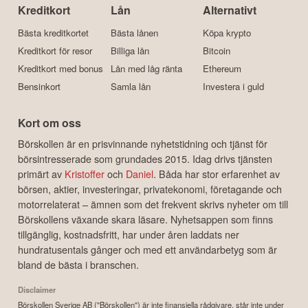
Kreditkort
Lån
Alternativt
Bästa kreditkortet
Bästa lånen
Köpa krypto
Kreditkort för resor
Billiga lån
Bitcoin
Kreditkort med bonus
Lån med låg ränta
Ethereum
Bensinkort
Samla lån
Investera i guld
Kort om oss
Börskollen är en prisvinnande nyhetstidning och tjänst för
börsintresserade som grundades 2015. Idag drivs tjänsten
primärt av
Kristoffer
och
Daniel
. Båda har stor erfarenhet av
börsen, aktier, investeringar, privatekonomi, företagande och
motorrelaterat – ämnen som det frekvent skrivs nyheter om till
Börskollens växande skara läsare. Nyhetsappen som finns
tillgänglig, kostnadsfritt, har under åren laddats ner
hundratusentals gånger och med ett användarbetyg som är
bland de bästa i branschen.
Disclaimer
Börskollen Sverige AB ("Börskollen") är inte finansiella rådgivare, står inte under