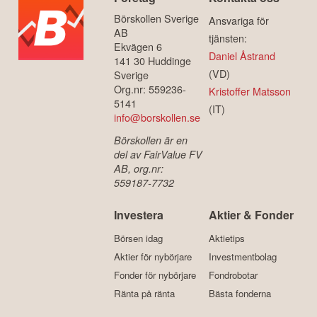
Börskollen Sverige
Ansvariga för
AB
tjänsten:
Ekvägen 6
Daniel Åstrand
141 30 Huddinge
(VD)
Sverige
Org.nr: 559236-
Kristoffer Matsson
5141
(IT)
info@borskollen.se
Börskollen är en
del av FairValue FV
AB, org.nr:
559187-7732
Investera
Aktier & Fonder
Börsen idag
Aktietips
Aktier för nybörjare
Investmentbolag
Fonder för nybörjare
Fondrobotar
Ränta på ränta
Bästa fonderna