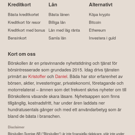
Kreditkort
Lån
Alternativt
Bästa kreditkortet
Bästa lånen
Köpa krypto
Kreditkort för resor
Billiga lån
Bitcoin
Kreditkort med bonus
Lån med låg ränta
Ethereum
Bensinkort
Samla lån
Investera i guld
Kort om oss
Börskollen är en prisvinnande nyhetstidning och tjänst för
börsintresserade som grundades 2015. Idag drivs tjänsten
primärt av
Kristoffer
och
Daniel
. Båda har stor erfarenhet av
börsen, aktier, investeringar, privatekonomi, företagande och
motorrelaterat – ämnen som det frekvent skrivs nyheter om till
Börskollens växande skara läsare. Nyhetsappen som finns
tillgänglig, kostnadsfritt, har under åren laddats ner
hundratusentals gånger och med ett användarbetyg som är
bland de bästa i branschen.
Disclaimer
Börskollen Sverige AB ("Börskollen") är inte finansiella rådgivare, står inte under