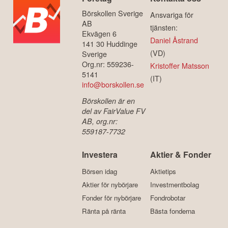
Börskollen Sverige
Ansvariga för
AB
tjänsten:
Ekvägen 6
Daniel Åstrand
141 30 Huddinge
(VD)
Sverige
Org.nr: 559236-
Kristoffer Matsson
5141
(IT)
info@borskollen.se
Börskollen är en
del av FairValue FV
AB, org.nr:
559187-7732
Investera
Aktier & Fonder
Börsen idag
Aktietips
Aktier för nybörjare
Investmentbolag
Fonder för nybörjare
Fondrobotar
Ränta på ränta
Bästa fonderna