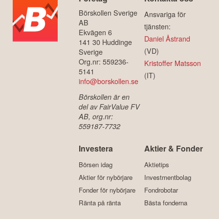
Börskollen Sverige
Ansvariga för
AB
tjänsten:
Ekvägen 6
Daniel Åstrand
141 30 Huddinge
(VD)
Sverige
Org.nr: 559236-
Kristoffer Matsson
5141
(IT)
info@borskollen.se
Börskollen är en
del av FairValue FV
AB, org.nr:
559187-7732
Investera
Aktier & Fonder
Börsen idag
Aktietips
Aktier för nybörjare
Investmentbolag
Fonder för nybörjare
Fondrobotar
Ränta på ränta
Bästa fonderna