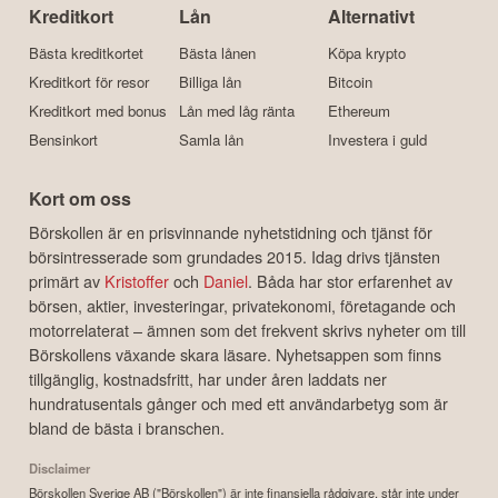
Kreditkort
Lån
Alternativt
Bästa kreditkortet
Bästa lånen
Köpa krypto
Kreditkort för resor
Billiga lån
Bitcoin
Kreditkort med bonus
Lån med låg ränta
Ethereum
Bensinkort
Samla lån
Investera i guld
Kort om oss
Börskollen är en prisvinnande nyhetstidning och tjänst för
börsintresserade som grundades 2015. Idag drivs tjänsten
primärt av
Kristoffer
och
Daniel
. Båda har stor erfarenhet av
börsen, aktier, investeringar, privatekonomi, företagande och
motorrelaterat – ämnen som det frekvent skrivs nyheter om till
Börskollens växande skara läsare. Nyhetsappen som finns
tillgänglig, kostnadsfritt, har under åren laddats ner
hundratusentals gånger och med ett användarbetyg som är
bland de bästa i branschen.
Disclaimer
Börskollen Sverige AB ("Börskollen") är inte finansiella rådgivare, står inte under