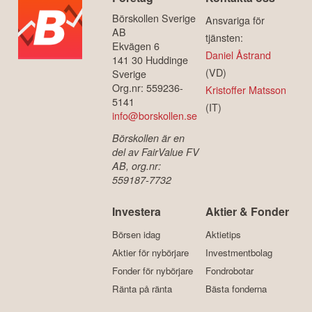
Börskollen Sverige
Ansvariga för
AB
tjänsten:
Ekvägen 6
Daniel Åstrand
141 30 Huddinge
(VD)
Sverige
Org.nr: 559236-
Kristoffer Matsson
5141
(IT)
info@borskollen.se
Börskollen är en
del av FairValue FV
AB, org.nr:
559187-7732
Investera
Aktier & Fonder
Börsen idag
Aktietips
Aktier för nybörjare
Investmentbolag
Fonder för nybörjare
Fondrobotar
Ränta på ränta
Bästa fonderna