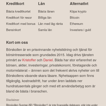
Kreditkort
Lån
Alternativt
Bästa kreditkortet
Bästa lånen
Köpa krypto
Kreditkort för resor
Billiga lån
Bitcoin
Kreditkort med bonus
Lån med låg ränta
Ethereum
Bensinkort
Samla lån
Investera i guld
Kort om oss
Börskollen är en prisvinnande nyhetstidning och tjänst för
börsintresserade som grundades 2015. Idag drivs tjänsten
primärt av
Kristoffer
och
Daniel
. Båda har stor erfarenhet av
börsen, aktier, investeringar, privatekonomi, företagande och
motorrelaterat – ämnen som det frekvent skrivs nyheter om till
Börskollens växande skara läsare. Nyhetsappen som finns
tillgänglig, kostnadsfritt, har under åren laddats ner
hundratusentals gånger och med ett användarbetyg som är
bland de bästa i branschen.
Disclaimer
Börskollen Sverige AB ("Börskollen") är inte finansiella rådgivare, står inte under