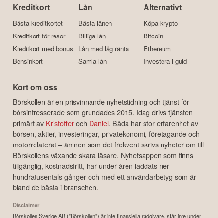
Kreditkort
Lån
Alternativt
Bästa kreditkortet
Bästa lånen
Köpa krypto
Kreditkort för resor
Billiga lån
Bitcoin
Kreditkort med bonus
Lån med låg ränta
Ethereum
Bensinkort
Samla lån
Investera i guld
Kort om oss
Börskollen är en prisvinnande nyhetstidning och tjänst för
börsintresserade som grundades 2015. Idag drivs tjänsten
primärt av
Kristoffer
och
Daniel
. Båda har stor erfarenhet av
börsen, aktier, investeringar, privatekonomi, företagande och
motorrelaterat – ämnen som det frekvent skrivs nyheter om till
Börskollens växande skara läsare. Nyhetsappen som finns
tillgänglig, kostnadsfritt, har under åren laddats ner
hundratusentals gånger och med ett användarbetyg som är
bland de bästa i branschen.
Disclaimer
Börskollen Sverige AB ("Börskollen") är inte finansiella rådgivare, står inte under