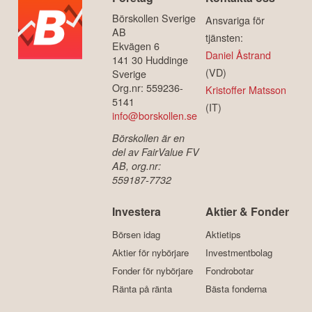
Börskollen Sverige
Ansvariga för
AB
tjänsten:
Ekvägen 6
Daniel Åstrand
141 30 Huddinge
(VD)
Sverige
Org.nr: 559236-
Kristoffer Matsson
5141
(IT)
info@borskollen.se
Börskollen är en
del av FairValue FV
AB, org.nr:
559187-7732
Investera
Aktier & Fonder
Börsen idag
Aktietips
Aktier för nybörjare
Investmentbolag
Fonder för nybörjare
Fondrobotar
Ränta på ränta
Bästa fonderna