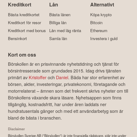
Kreditkort
Lån
Alternativt
Bästa kreditkortet
Bästa lånen
Köpa krypto
Kreditkort för resor
Billiga lån
Bitcoin
Kreditkort med bonus
Lån med låg ränta
Ethereum
Bensinkort
Samla lån
Investera i guld
Kort om oss
Börskollen är en prisvinnande nyhetstidning och tjänst för
börsintresserade som grundades 2015. Idag drivs tjänsten
primärt av
Kristoffer
och
Daniel
. Båda har stor erfarenhet av
börsen, aktier, investeringar, privatekonomi, företagande och
motorrelaterat – ämnen som det frekvent skrivs nyheter om till
Börskollens växande skara läsare. Nyhetsappen som finns
tillgänglig, kostnadsfritt, har under åren laddats ner
hundratusentals gånger och med ett användarbetyg som är
bland de bästa i branschen.
Disclaimer
Börskollen Sverige AB ("Börskollen") är inte finansiella rådgivare, står inte under