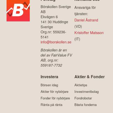
Börskollen Sverige
Ansvariga för
AB
tjänsten:
Ekvägen 6
Daniel Åstrand
141 30 Huddinge
(VD)
Sverige
Org.nr: 559236-
Kristoffer Matsson
5141
(IT)
info@borskollen.se
Börskollen är en
del av FairValue FV
AB, org.nr:
559187-7732
Investera
Aktier & Fonder
Börsen idag
Aktietips
Aktier för nybörjare
Investmentbolag
Fonder för nybörjare
Fondrobotar
Ränta på ränta
Bästa fonderna