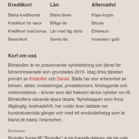
Kreditkort
Lån
Alternativt
Bästa kreditkortet
Bästa lånen
Köpa krypto
Kreditkort för resor
Billiga lån
Bitcoin
Kreditkort med bonus
Lån med låg ränta
Ethereum
Bensinkort
Samla lån
Investera i guld
Kort om oss
Börskollen är en prisvinnande nyhetstidning och tjänst för
börsintresserade som grundades 2015. Idag drivs tjänsten
primärt av
Kristoffer
och
Daniel
. Båda har stor erfarenhet av
börsen, aktier, investeringar, privatekonomi, företagande och
motorrelaterat – ämnen som det frekvent skrivs nyheter om till
Börskollens växande skara läsare. Nyhetsappen som finns
tillgänglig, kostnadsfritt, har under åren laddats ner
hundratusentals gånger och med ett användarbetyg som är
bland de bästa i branschen.
Disclaimer
Börskollen Sverige AB ("Börskollen") är inte finansiella rådgivare, står inte under