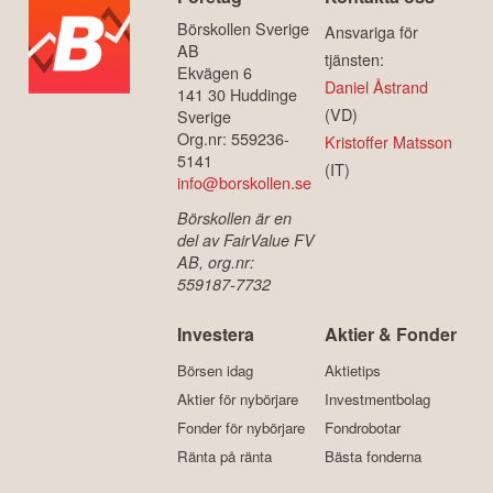
Börskollen Sverige
Ansvariga för
AB
tjänsten:
Ekvägen 6
Daniel Åstrand
141 30 Huddinge
(VD)
Sverige
Org.nr: 559236-
Kristoffer Matsson
5141
(IT)
info@borskollen.se
Börskollen är en
del av FairValue FV
AB, org.nr:
559187-7732
Investera
Aktier & Fonder
Börsen idag
Aktietips
Aktier för nybörjare
Investmentbolag
Fonder för nybörjare
Fondrobotar
Ränta på ränta
Bästa fonderna