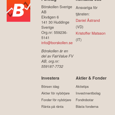
Börskollen Sverige
Ansvariga för
AB
tjänsten:
Ekvägen 6
Daniel Åstrand
141 30 Huddinge
(VD)
Sverige
Org.nr: 559236-
Kristoffer Matsson
5141
(IT)
info@borskollen.se
Börskollen är en
del av FairValue FV
AB, org.nr:
559187-7732
Investera
Aktier & Fonder
Börsen idag
Aktietips
Aktier för nybörjare
Investmentbolag
Fonder för nybörjare
Fondrobotar
Ränta på ränta
Bästa fonderna