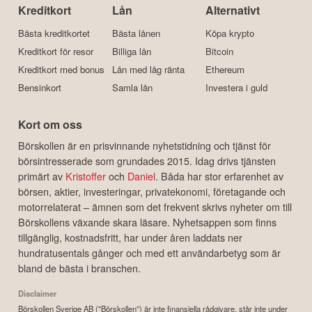
Kreditkort
Lån
Alternativt
Bästa kreditkortet
Bästa lånen
Köpa krypto
Kreditkort för resor
Billiga lån
Bitcoin
Kreditkort med bonus
Lån med låg ränta
Ethereum
Bensinkort
Samla lån
Investera i guld
Kort om oss
Börskollen är en prisvinnande nyhetstidning och tjänst för
börsintresserade som grundades 2015. Idag drivs tjänsten
primärt av
Kristoffer
och
Daniel
. Båda har stor erfarenhet av
börsen, aktier, investeringar, privatekonomi, företagande och
motorrelaterat – ämnen som det frekvent skrivs nyheter om till
Börskollens växande skara läsare. Nyhetsappen som finns
tillgänglig, kostnadsfritt, har under åren laddats ner
hundratusentals gånger och med ett användarbetyg som är
bland de bästa i branschen.
Disclaimer
Börskollen Sverige AB ("Börskollen") är inte finansiella rådgivare, står inte under