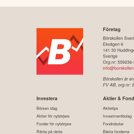
Företag
Börskollen Sver
Ekvägen 6
141 30 Hudding
Sverige
Org.nr: 559236
info@borskollen
Börskollen är en
FV AB, org.nr:
Investera
Aktier & Fond
Börsen idag
Aktietips
Aktier för nybörjare
Investmentbolag
Fonder för nybörjare
Fondrobotar
Ränta på ränta
Bästa fonderna