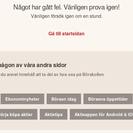
Något har gått fel. Vänligen prova igen!
Vänligen försök igen om en stund.
Gå till startsidan
någon av våra andra sidor
r du annat innehåll att ta del av hos oss på Börskollen
Ekonominyheter
Börsen idag
Börsens öppettider
örja köpa aktier
Aktietips
Aktieappen för Android & i