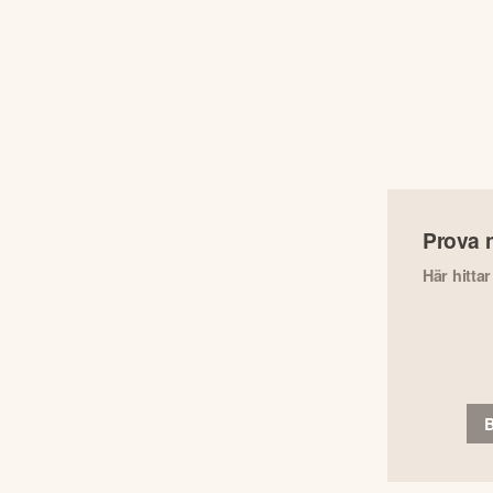
Prova 
Här hitta
B