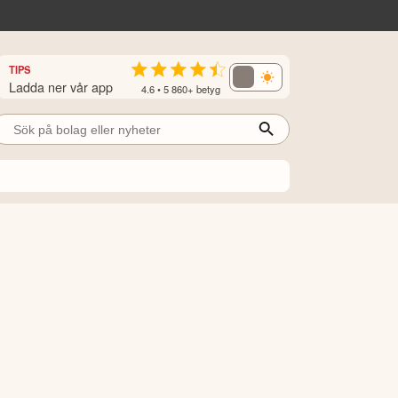
TIPS
Ladda ner vår app
4.6 • 5 860+ betyg