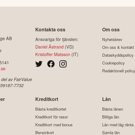
Kontakta oss
Om oss
ige AB
Ansvariga för tjänsten:
Nyhetsbrev
Daniel Åstrand
(VD)
Om oss & kontakt
e
Kristoffer Matsson
(IT)
Dataskyddspolicy
-5141
Cookiepolicy
.se
Redaktionell polic
 del av FairValue
 559187-7732
er
Kreditkort
Lån
Bästa kreditkortet
Bästa lånen
Kreditkort för resor
Billiga lån
Kreditkort med bonus
Lån med låg ränta
Bensinkort
Samla lån