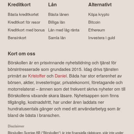
Kreditkort
Lån
Alternativt
Bästa kreditkortet
Bästa lånen
Köpa krypto
Kreditkort för resor
Billiga lån
Bitcoin
Kreditkort med bonus
Lån med låg ränta
Ethereum
Bensinkort
Samla lån
Investera i guld
Kort om oss
Börskollen är en prisvinnande nyhetstidning och tjänst för
börsintresserade som grundades 2015. Idag drivs tjänsten
primärt av
Kristoffer
och
Daniel
. Båda har stor erfarenhet av
börsen, aktier, investeringar, privatekonomi, företagande och
motorrelaterat – ämnen som det frekvent skrivs nyheter om till
Börskollens växande skara läsare. Nyhetsappen som finns
tillgänglig, kostnadsfritt, har under åren laddats ner
hundratusentals gånger och med ett användarbetyg som är
bland de bästa i branschen.
Disclaimer
Börskollen Sverige AB ("Börskollen") är inte finansiella rådgivare, står inte under