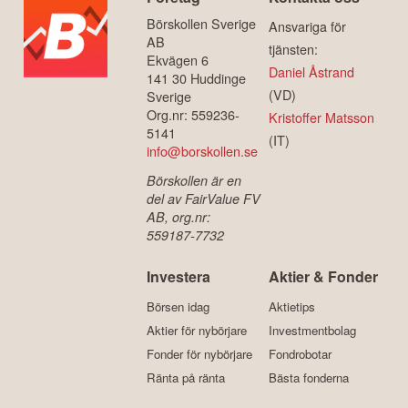
Börskollen Sverige
Ansvariga för
AB
tjänsten:
Ekvägen 6
Daniel Åstrand
141 30 Huddinge
(VD)
Sverige
Org.nr: 559236-
Kristoffer Matsson
5141
(IT)
info@borskollen.se
Börskollen är en
del av FairValue FV
AB, org.nr:
559187-7732
Investera
Aktier & Fonder
Börsen idag
Aktietips
Aktier för nybörjare
Investmentbolag
Fonder för nybörjare
Fondrobotar
Ränta på ränta
Bästa fonderna