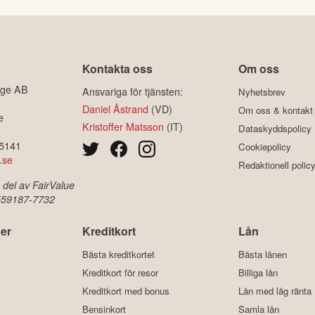
Kontakta oss
Om oss
ige AB
Ansvariga för tjänsten:
Nyhetsbrev
Daniel Åstrand
(VD)
Om oss & kontakt
e
Kristoffer Matsson
(IT)
Dataskyddspolicy
-5141
Cookiepolicy
.se
Redaktionell polic
 del av FairValue
 559187-7732
er
Kreditkort
Lån
Bästa kreditkortet
Bästa lånen
Kreditkort för resor
Billiga lån
Kreditkort med bonus
Lån med låg ränta
Bensinkort
Samla lån