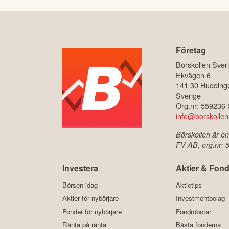
Företag
Börskollen Sver
Ekvägen 6
141 30 Hudding
Sverige
Org.nr: 559236
info@borskollen
Börskollen är en
FV AB, org.nr:
Investera
Aktier & Fond
Börsen idag
Aktietips
Aktier för nybörjare
Investmentbolag
Fonder för nybörjare
Fondrobotar
Ränta på ränta
Bästa fonderna