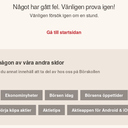
Något har gått fel. Vänligen prova igen!
Vänligen försök igen om en stund.
Gå till startsidan
någon av våra andra sidor
r du annat innehåll att ta del av hos oss på Börskollen
Ekonominyheter
Börsen idag
Börsens öppettider
örja köpa aktier
Aktietips
Aktieappen för Android & i