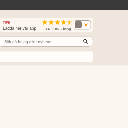
TIPS
Ladda ner vår app
4.6 • 5 860+ betyg