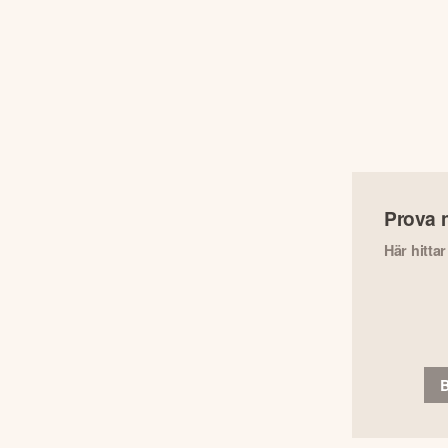
Prova 
Här hitta
B