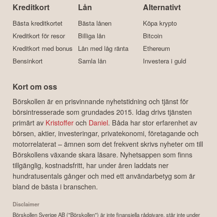
Kreditkort
Lån
Alternativt
Bästa kreditkortet
Bästa lånen
Köpa krypto
Kreditkort för resor
Billiga lån
Bitcoin
Kreditkort med bonus
Lån med låg ränta
Ethereum
Bensinkort
Samla lån
Investera i guld
Kort om oss
Börskollen är en prisvinnande nyhetstidning och tjänst för
börsintresserade som grundades 2015. Idag drivs tjänsten
primärt av
Kristoffer
och
Daniel
. Båda har stor erfarenhet av
börsen, aktier, investeringar, privatekonomi, företagande och
motorrelaterat – ämnen som det frekvent skrivs nyheter om till
Börskollens växande skara läsare. Nyhetsappen som finns
tillgänglig, kostnadsfritt, har under åren laddats ner
hundratusentals gånger och med ett användarbetyg som är
bland de bästa i branschen.
Disclaimer
Börskollen Sverige AB ("Börskollen") är inte finansiella rådgivare, står inte under