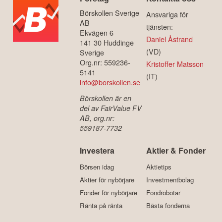
Börskollen Sverige
Ansvariga för
AB
tjänsten:
Ekvägen 6
Daniel Åstrand
141 30 Huddinge
(VD)
Sverige
Org.nr: 559236-
Kristoffer Matsson
5141
(IT)
info@borskollen.se
Börskollen är en
del av FairValue FV
AB, org.nr:
559187-7732
Investera
Aktier & Fonder
Börsen idag
Aktietips
Aktier för nybörjare
Investmentbolag
Fonder för nybörjare
Fondrobotar
Ränta på ränta
Bästa fonderna