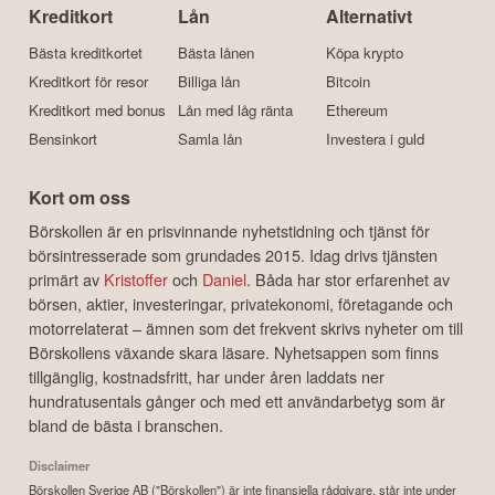
Kreditkort
Lån
Alternativt
Bästa kreditkortet
Bästa lånen
Köpa krypto
Kreditkort för resor
Billiga lån
Bitcoin
Kreditkort med bonus
Lån med låg ränta
Ethereum
Bensinkort
Samla lån
Investera i guld
Kort om oss
Börskollen är en prisvinnande nyhetstidning och tjänst för
börsintresserade som grundades 2015. Idag drivs tjänsten
primärt av
Kristoffer
och
Daniel
. Båda har stor erfarenhet av
börsen, aktier, investeringar, privatekonomi, företagande och
motorrelaterat – ämnen som det frekvent skrivs nyheter om till
Börskollens växande skara läsare. Nyhetsappen som finns
tillgänglig, kostnadsfritt, har under åren laddats ner
hundratusentals gånger och med ett användarbetyg som är
bland de bästa i branschen.
Disclaimer
Börskollen Sverige AB ("Börskollen") är inte finansiella rådgivare, står inte under