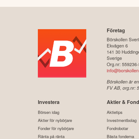
Företag
Börskollen Sver
Ekvägen 6
141 30 Hudding
Sverige
Org.nr: 559236
info@borskollen
Börskollen är en
FV AB, org.nr:
Investera
Aktier & Fond
Börsen idag
Aktietips
Aktier för nybörjare
Investmentbolag
Fonder för nybörjare
Fondrobotar
Ränta på ränta
Bästa fonderna