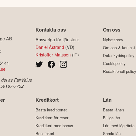
Kontakta oss
Om oss
ige AB
Ansvariga för tjänsten:
Nyhetsbrev
Daniel Åstrand
(VD)
Om oss & kontakt
e
Kristoffer Matsson
(IT)
Dataskyddspolicy
-5141
Cookiepolicy
.se
Redaktionell polic
 del av FairValue
 559187-7732
er
Kreditkort
Lån
Bästa kreditkortet
Bästa lånen
Kreditkort för resor
Billiga lån
Kreditkort med bonus
Lån med låg ränta
Bensinkort
Samla lån