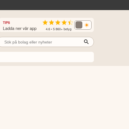
TIPS
Ladda ner vår app
4.6 • 5 860+ betyg