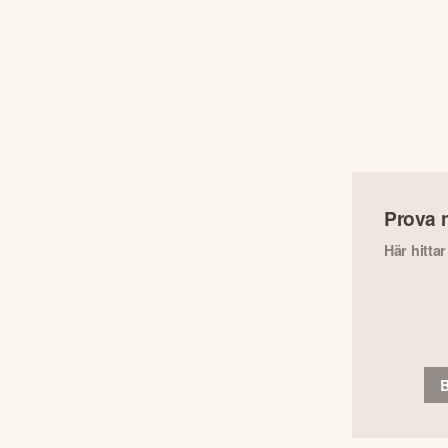
Prova 
Här hitta
B