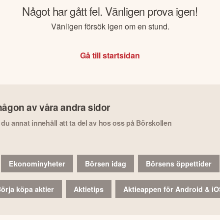
Något har gått fel. Vänligen prova igen!
Vänligen försök igen om en stund.
Gå till startsidan
någon av våra andra sidor
r du annat innehåll att ta del av hos oss på Börskollen
Ekonominyheter
Börsen idag
Börsens öppettider
örja köpa aktier
Aktietips
Aktieappen för Android & i