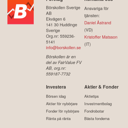
Börskollen Sverige
Ansvariga för
AB
tjänsten:
Ekvägen 6
Daniel Åstrand
141 30 Huddinge
(VD)
Sverige
Org.nr: 559236-
Kristoffer Matsson
5141
(IT)
info@borskollen.se
Börskollen är en
del av FairValue FV
AB, org.nr:
559187-7732
Investera
Aktier & Fonder
Börsen idag
Aktietips
Aktier för nybörjare
Investmentbolag
Fonder för nybörjare
Fondrobotar
Ränta på ränta
Bästa fonderna