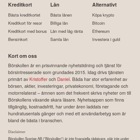
Kreditkort
Lån
Alternativt
Bästa kreditkortet
Bästa lånen
Köpa krypto
Kreditkort för resor
Billiga lån
Bitcoin
Kreditkort med bonus
Lån med låg ränta
Ethereum
Bensinkort
Samla lån
Investera i guld
Kort om oss
Börskollen är en prisvinnande nyhetstidning och tjänst för
börsintresserade som grundades 2015. Idag drivs tjänsten
primärt av
Kristoffer
och
Daniel
. Båda har stor erfarenhet av
börsen, aktier, investeringar, privatekonomi, företagande och
motorrelaterat – ämnen som det frekvent skrivs nyheter om till
Börskollens växande skara läsare. Nyhetsappen som finns
tillgänglig, kostnadsfritt, har under åren laddats ner
hundratusentals gånger och med ett användarbetyg som är
bland de bästa i branschen.
Disclaimer
Börskollen Sverige AB ("Börskollen") är inte finansiella rådgivare, står inte under