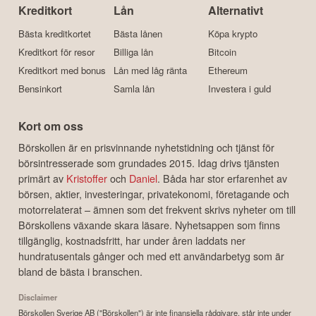
Kreditkort
Lån
Alternativt
Bästa kreditkortet
Bästa lånen
Köpa krypto
Kreditkort för resor
Billiga lån
Bitcoin
Kreditkort med bonus
Lån med låg ränta
Ethereum
Bensinkort
Samla lån
Investera i guld
Kort om oss
Börskollen är en prisvinnande nyhetstidning och tjänst för
börsintresserade som grundades 2015. Idag drivs tjänsten
primärt av
Kristoffer
och
Daniel
. Båda har stor erfarenhet av
börsen, aktier, investeringar, privatekonomi, företagande och
motorrelaterat – ämnen som det frekvent skrivs nyheter om till
Börskollens växande skara läsare. Nyhetsappen som finns
tillgänglig, kostnadsfritt, har under åren laddats ner
hundratusentals gånger och med ett användarbetyg som är
bland de bästa i branschen.
Disclaimer
Börskollen Sverige AB ("Börskollen") är inte finansiella rådgivare, står inte under