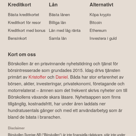
Kreditkort
Lån
Alternativt
Bästa kreditkortet
Bästa lånen
Köpa krypto
Kreditkort för resor
Billiga lån
Bitcoin
Kreditkort med bonus
Lån med låg ränta
Ethereum
Bensinkort
Samla lån
Investera i guld
Kort om oss
Börskollen är en prisvinnande nyhetstidning och tjänst för
börsintresserade som grundades 2015. Idag drivs tjänsten
primärt av
Kristoffer
och
Daniel
. Båda har stor erfarenhet av
börsen, aktier, investeringar, privatekonomi, företagande och
motorrelaterat – ämnen som det frekvent skrivs nyheter om till
Börskollens växande skara läsare. Nyhetsappen som finns
tillgänglig, kostnadsfritt, har under åren laddats ner
hundratusentals gånger och med ett användarbetyg som är
bland de bästa i branschen.
Disclaimer
Börskollen Sverige AB ("Börskollen") är inte finansiella rådgivare, står inte under