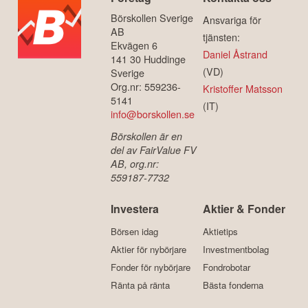
Börskollen Sverige
Ansvariga för
AB
tjänsten:
Ekvägen 6
Daniel Åstrand
141 30 Huddinge
(VD)
Sverige
Org.nr: 559236-
Kristoffer Matsson
5141
(IT)
info@borskollen.se
Börskollen är en
del av FairValue FV
AB, org.nr:
559187-7732
Investera
Aktier & Fonder
Börsen idag
Aktietips
Aktier för nybörjare
Investmentbolag
Fonder för nybörjare
Fondrobotar
Ränta på ränta
Bästa fonderna