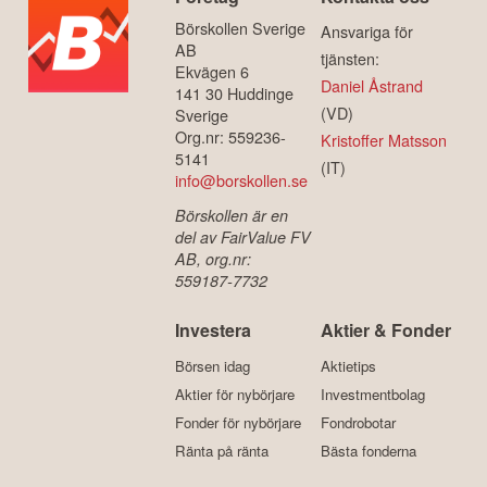
Börskollen Sverige
Ansvariga för
AB
tjänsten:
Ekvägen 6
Daniel Åstrand
141 30 Huddinge
(VD)
Sverige
Org.nr: 559236-
Kristoffer Matsson
5141
(IT)
info@borskollen.se
Börskollen är en
del av FairValue FV
AB, org.nr:
559187-7732
Investera
Aktier & Fonder
Börsen idag
Aktietips
Aktier för nybörjare
Investmentbolag
Fonder för nybörjare
Fondrobotar
Ränta på ränta
Bästa fonderna