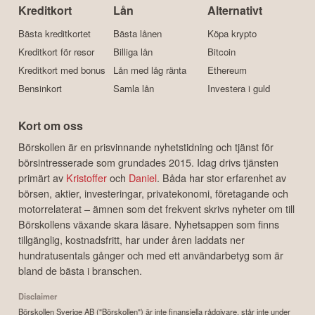
Kreditkort
Lån
Alternativt
Bästa kreditkortet
Bästa lånen
Köpa krypto
Kreditkort för resor
Billiga lån
Bitcoin
Kreditkort med bonus
Lån med låg ränta
Ethereum
Bensinkort
Samla lån
Investera i guld
Kort om oss
Börskollen är en prisvinnande nyhetstidning och tjänst för
börsintresserade som grundades 2015. Idag drivs tjänsten
primärt av
Kristoffer
och
Daniel
. Båda har stor erfarenhet av
börsen, aktier, investeringar, privatekonomi, företagande och
motorrelaterat – ämnen som det frekvent skrivs nyheter om till
Börskollens växande skara läsare. Nyhetsappen som finns
tillgänglig, kostnadsfritt, har under åren laddats ner
hundratusentals gånger och med ett användarbetyg som är
bland de bästa i branschen.
Disclaimer
Börskollen Sverige AB ("Börskollen") är inte finansiella rådgivare, står inte under