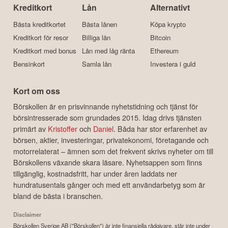
Kreditkort
Lån
Alternativt
Bästa kreditkortet
Bästa lånen
Köpa krypto
Kreditkort för resor
Billiga lån
Bitcoin
Kreditkort med bonus
Lån med låg ränta
Ethereum
Bensinkort
Samla lån
Investera i guld
Kort om oss
Börskollen är en prisvinnande nyhetstidning och tjänst för
börsintresserade som grundades 2015. Idag drivs tjänsten
primärt av
Kristoffer
och
Daniel
. Båda har stor erfarenhet av
börsen, aktier, investeringar, privatekonomi, företagande och
motorrelaterat – ämnen som det frekvent skrivs nyheter om till
Börskollens växande skara läsare. Nyhetsappen som finns
tillgänglig, kostnadsfritt, har under åren laddats ner
hundratusentals gånger och med ett användarbetyg som är
bland de bästa i branschen.
Disclaimer
Börskollen Sverige AB ("Börskollen") är inte finansiella rådgivare, står inte under