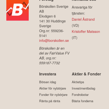
Börskollen Sverige
Ansvariga för
AB
tjänsten:
Ekvägen 6
Daniel Åstrand
141 30 Huddinge
(VD)
Sverige
Org.nr: 559236-
Kristoffer Matsson
5141
(IT)
info@borskollen.se
Börskollen är en
del av FairValue FV
AB, org.nr:
559187-7732
Investera
Aktier & Fonder
Börsen idag
Aktietips
Aktier för nybörjare
Investmentbolag
Fonder för nybörjare
Fondrobotar
Ränta på ränta
Bästa fonderna