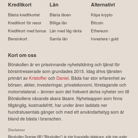
Kreditkort
Lån
Alternativt
Bästa kreditkortet
Bästa lånen
Köpa krypto
Kreditkort för resor
Billiga lån
Bitcoin
Kreditkort med bonus
Lån med låg ränta
Ethereum
Bensinkort
Samla lån
Investera i guld
Kort om oss
Börskollen är en prisvinnande nyhetstidning och tjänst för
börsintresserade som grundades 2015. Idag drivs tjänsten
primärt av
Kristoffer
och
Daniel
. Båda har stor erfarenhet av
börsen, aktier, investeringar, privatekonomi, företagande och
motorrelaterat – ämnen som det frekvent skrivs nyheter om till
Börskollens växande skara läsare. Nyhetsappen som finns
tillgänglig, kostnadsfritt, har under åren laddats ner
hundratusentals gånger och med ett användarbetyg som är
bland de bästa i branschen.
Disclaimer
Börskollen Sverige AB ("Börskollen") är inte finansiella rådgivare, står inte under