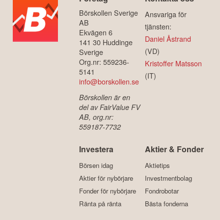
Börskollen Sverige
Ansvariga för
AB
tjänsten:
Ekvägen 6
Daniel Åstrand
141 30 Huddinge
(VD)
Sverige
Org.nr: 559236-
Kristoffer Matsson
5141
(IT)
info@borskollen.se
Börskollen är en
del av FairValue FV
AB, org.nr:
559187-7732
Investera
Aktier & Fonder
Börsen idag
Aktietips
Aktier för nybörjare
Investmentbolag
Fonder för nybörjare
Fondrobotar
Ränta på ränta
Bästa fonderna