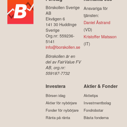
Börskollen Sverige
Ansvariga för
AB
tjänsten:
Ekvägen 6
Daniel Åstrand
141 30 Huddinge
(VD)
Sverige
Org.nr: 559236-
Kristoffer Matsson
5141
(IT)
info@borskollen.se
Börskollen är en
del av FairValue FV
AB, org.nr:
559187-7732
Investera
Aktier & Fonder
Börsen idag
Aktietips
Aktier för nybörjare
Investmentbolag
Fonder för nybörjare
Fondrobotar
Ränta på ränta
Bästa fonderna