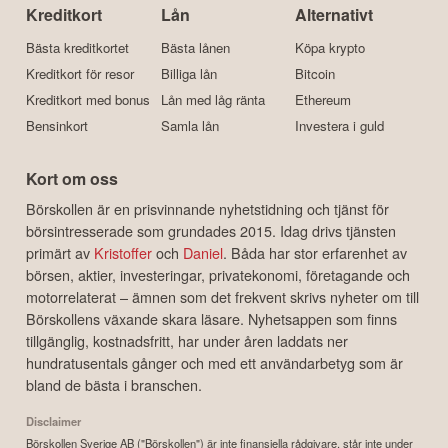
Kreditkort
Lån
Alternativt
Bästa kreditkortet
Bästa lånen
Köpa krypto
Kreditkort för resor
Billiga lån
Bitcoin
Kreditkort med bonus
Lån med låg ränta
Ethereum
Bensinkort
Samla lån
Investera i guld
Kort om oss
Börskollen är en prisvinnande nyhetstidning och tjänst för
börsintresserade som grundades 2015. Idag drivs tjänsten
primärt av
Kristoffer
och
Daniel
. Båda har stor erfarenhet av
börsen, aktier, investeringar, privatekonomi, företagande och
motorrelaterat – ämnen som det frekvent skrivs nyheter om till
Börskollens växande skara läsare. Nyhetsappen som finns
tillgänglig, kostnadsfritt, har under åren laddats ner
hundratusentals gånger och med ett användarbetyg som är
bland de bästa i branschen.
Disclaimer
Börskollen Sverige AB ("Börskollen") är inte finansiella rådgivare, står inte under