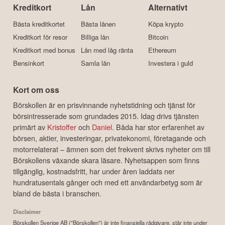
Kreditkort
Lån
Alternativt
Bästa kreditkortet
Bästa lånen
Köpa krypto
Kreditkort för resor
Billiga lån
Bitcoin
Kreditkort med bonus
Lån med låg ränta
Ethereum
Bensinkort
Samla lån
Investera i guld
Kort om oss
Börskollen är en prisvinnande nyhetstidning och tjänst för
börsintresserade som grundades 2015. Idag drivs tjänsten
primärt av
Kristoffer
och
Daniel
. Båda har stor erfarenhet av
börsen, aktier, investeringar, privatekonomi, företagande och
motorrelaterat – ämnen som det frekvent skrivs nyheter om till
Börskollens växande skara läsare. Nyhetsappen som finns
tillgänglig, kostnadsfritt, har under åren laddats ner
hundratusentals gånger och med ett användarbetyg som är
bland de bästa i branschen.
Disclaimer
Börskollen Sverige AB ("Börskollen") är inte finansiella rådgivare, står inte under