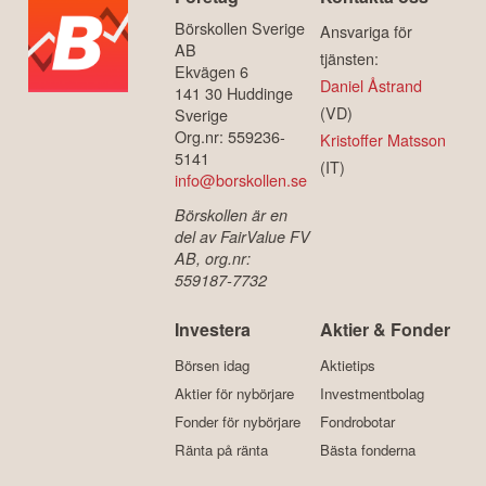
Börskollen Sverige
Ansvariga för
AB
tjänsten:
Ekvägen 6
Daniel Åstrand
141 30 Huddinge
(VD)
Sverige
Org.nr: 559236-
Kristoffer Matsson
5141
(IT)
info@borskollen.se
Börskollen är en
del av FairValue FV
AB, org.nr:
559187-7732
Investera
Aktier & Fonder
Börsen idag
Aktietips
Aktier för nybörjare
Investmentbolag
Fonder för nybörjare
Fondrobotar
Ränta på ränta
Bästa fonderna