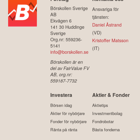
Börskollen Sverige
Ansvariga för
AB
tjänsten:
Ekvägen 6
Daniel Åstrand
141 30 Huddinge
(VD)
Sverige
Org.nr: 559236-
Kristoffer Matsson
5141
(IT)
info@borskollen.se
Börskollen är en
del av FairValue FV
AB, org.nr:
559187-7732
Investera
Aktier & Fonder
Börsen idag
Aktietips
Aktier för nybörjare
Investmentbolag
Fonder för nybörjare
Fondrobotar
Ränta på ränta
Bästa fonderna