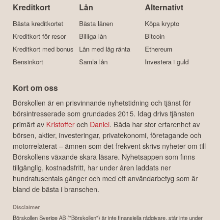
Kreditkort
Lån
Alternativt
Bästa kreditkortet
Bästa lånen
Köpa krypto
Kreditkort för resor
Billiga lån
Bitcoin
Kreditkort med bonus
Lån med låg ränta
Ethereum
Bensinkort
Samla lån
Investera i guld
Kort om oss
Börskollen är en prisvinnande nyhetstidning och tjänst för
börsintresserade som grundades 2015. Idag drivs tjänsten
primärt av
Kristoffer
och
Daniel
. Båda har stor erfarenhet av
börsen, aktier, investeringar, privatekonomi, företagande och
motorrelaterat – ämnen som det frekvent skrivs nyheter om till
Börskollens växande skara läsare. Nyhetsappen som finns
tillgänglig, kostnadsfritt, har under åren laddats ner
hundratusentals gånger och med ett användarbetyg som är
bland de bästa i branschen.
Disclaimer
Börskollen Sverige AB ("Börskollen") är inte finansiella rådgivare, står inte under