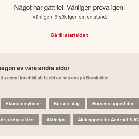
Något har gått fel. Vänligen prova igen!
Vänligen försök igen om en stund.
Gå till startsidan
någon av våra andra sidor
r du annat innehåll att ta del av hos oss på Börskollen
Ekonominyheter
Börsen idag
Börsens öppettider
örja köpa aktier
Aktietips
Aktieappen för Android & i