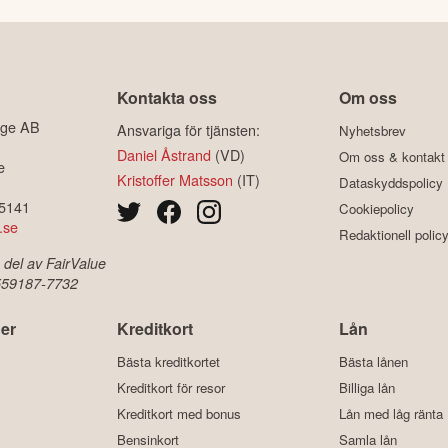
Kontakta oss
Om oss
ige AB
Ansvariga för tjänsten:
Nyhetsbrev
Daniel Åstrand
(VD)
Om oss & kontakt
e
Kristoffer Matsson
(IT)
Dataskyddspolicy
-5141
Cookiepolicy
.se
Redaktionell polic
 del av FairValue
 559187-7732
er
Kreditkort
Lån
Bästa kreditkortet
Bästa lånen
Kreditkort för resor
Billiga lån
Kreditkort med bonus
Lån med låg ränta
Bensinkort
Samla lån