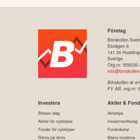
Företag
Börskollen Sver
Ekvägen 6
141 30 Hudding
Sverige
Org.nr: 559236
info@borskollen
Börskollen är en
FV AB, org.nr:
Investera
Aktier & Fond
Börsen idag
Aktietips
Aktier för nybörjare
Investmentbolag
Fonder för nybörjare
Fondrobotar
Ränta på ränta
Bästa fonderna