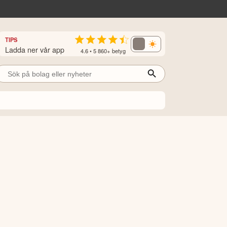
TIPS
Ladda ner vår app
4.6 • 5 860+ betyg