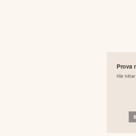
Prova 
Här hitta
B