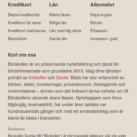
Kreditkort
Lån
Alternativt
Bästa kreditkortet
Bästa lånen
Köpa krypto
Kreditkort för resor
Billiga lån
Bitcoin
Kreditkort med bonus
Lån med låg ränta
Ethereum
Bensinkort
Samla lån
Investera i guld
Kort om oss
Börskollen är en prisvinnande nyhetstidning och tjänst för
börsintresserade som grundades 2015. Idag drivs tjänsten
primärt av
Kristoffer
och
Daniel
. Båda har stor erfarenhet av
börsen, aktier, investeringar, privatekonomi, företagande och
motorrelaterat – ämnen som det frekvent skrivs nyheter om till
Börskollens växande skara läsare. Nyhetsappen som finns
tillgänglig, kostnadsfritt, har under åren laddats ner
hundratusentals gånger och med ett användarbetyg som är
bland de bästa i branschen.
Disclaimer
Börskollen Sverige AB ("Börskollen") är inte finansiella rådgivare, står inte under