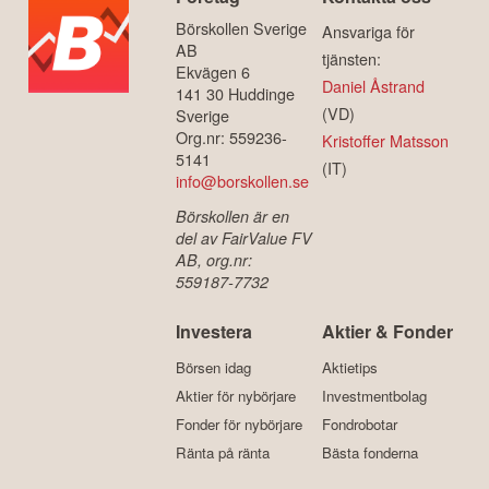
Börskollen Sverige
Ansvariga för
AB
tjänsten:
Ekvägen 6
Daniel Åstrand
141 30 Huddinge
(VD)
Sverige
Org.nr: 559236-
Kristoffer Matsson
5141
(IT)
info@borskollen.se
Börskollen är en
del av FairValue FV
AB, org.nr:
559187-7732
Investera
Aktier & Fonder
Börsen idag
Aktietips
Aktier för nybörjare
Investmentbolag
Fonder för nybörjare
Fondrobotar
Ränta på ränta
Bästa fonderna