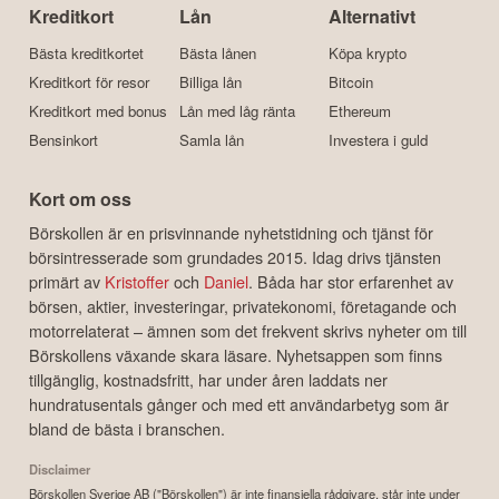
Kreditkort
Lån
Alternativt
Bästa kreditkortet
Bästa lånen
Köpa krypto
Kreditkort för resor
Billiga lån
Bitcoin
Kreditkort med bonus
Lån med låg ränta
Ethereum
Bensinkort
Samla lån
Investera i guld
Kort om oss
Börskollen är en prisvinnande nyhetstidning och tjänst för
börsintresserade som grundades 2015. Idag drivs tjänsten
primärt av
Kristoffer
och
Daniel
. Båda har stor erfarenhet av
börsen, aktier, investeringar, privatekonomi, företagande och
motorrelaterat – ämnen som det frekvent skrivs nyheter om till
Börskollens växande skara läsare. Nyhetsappen som finns
tillgänglig, kostnadsfritt, har under åren laddats ner
hundratusentals gånger och med ett användarbetyg som är
bland de bästa i branschen.
Disclaimer
Börskollen Sverige AB ("Börskollen") är inte finansiella rådgivare, står inte under