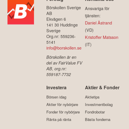
Börskollen Sverige
Ansvariga för
AB
tjänsten:
Ekvägen 6
Daniel Åstrand
141 30 Huddinge
(VD)
Sverige
Org.nr: 559236-
Kristoffer Matsson
5141
(IT)
info@borskollen.se
Börskollen är en
del av FairValue FV
AB, org.nr:
559187-7732
Investera
Aktier & Fonder
Börsen idag
Aktietips
Aktier för nybörjare
Investmentbolag
Fonder för nybörjare
Fondrobotar
Ränta på ränta
Bästa fonderna