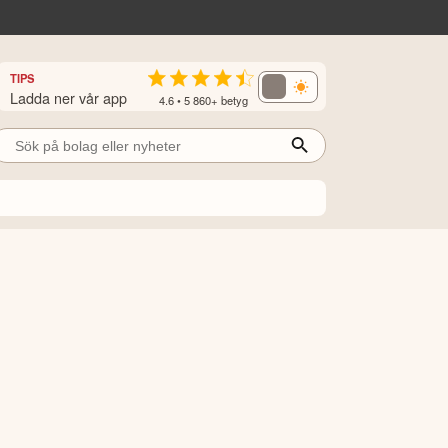
TIPS
Ladda ner vår app
4.6 • 5 860+ betyg