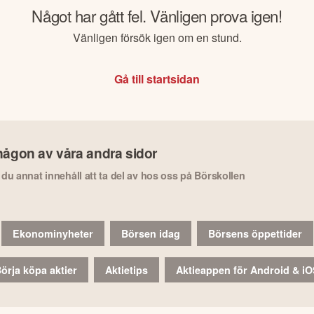
Något har gått fel. Vänligen prova igen!
Vänligen försök igen om en stund.
Gå till startsidan
någon av våra andra sidor
r du annat innehåll att ta del av hos oss på Börskollen
Ekonominyheter
Börsen idag
Börsens öppettider
örja köpa aktier
Aktietips
Aktieappen för Android & i