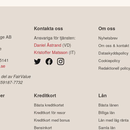
Kontakta oss
Om oss
ige AB
Ansvariga för tjänsten:
Nyhetsbrev
Daniel Åstrand
(VD)
Om oss & kontakt
e
Kristoffer Matsson
(IT)
Dataskyddspolicy
-5141
Cookiepolicy
.se
Redaktionell polic
 del av FairValue
 559187-7732
er
Kreditkort
Lån
Bästa kreditkortet
Bästa lånen
Kreditkort för resor
Billiga lån
Kreditkort med bonus
Lån med låg ränta
Bensinkort
Samla lån