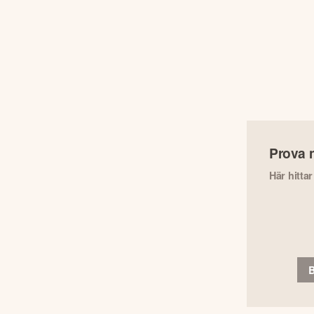
Prova 
Här hitta
B