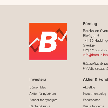
Företag
Börskollen Sver
Ekvägen 6
141 30 Hudding
Sverige
Org.nr: 559236
info@borskollen
Börskollen är en
FV AB, org.nr:
Investera
Aktier & Fond
Börsen idag
Aktietips
Aktier för nybörjare
Investmentbolag
Fonder för nybörjare
Fondrobotar
Ränta på ränta
Bästa fonderna