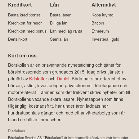
Kreditkort
Lån
Alternativt
Bästa kreditkortet
Bästa lånen
Köpa krypto
Kreditkort för resor
Billiga lån
Bitcoin
Kreditkort med bonus
Lån med låg ränta
Ethereum
Bensinkort
Samla lån
Investera i guld
Kort om oss
Börskollen är en prisvinnande nyhetstidning och tjänst för
börsintresserade som grundades 2015. Idag drivs tjänsten
primärt av
Kristoffer
och
Daniel
. Båda har stor erfarenhet av
börsen, aktier, investeringar, privatekonomi, företagande och
motorrelaterat – ämnen som det frekvent skrivs nyheter om till
Börskollens växande skara läsare. Nyhetsappen som finns
tillgänglig, kostnadsfritt, har under åren laddats ner
hundratusentals gånger och med ett användarbetyg som är
bland de bästa i branschen.
Disclaimer
Börskollen Sverige AB ("Börskollen") är inte finansiella rådgivare, står inte under