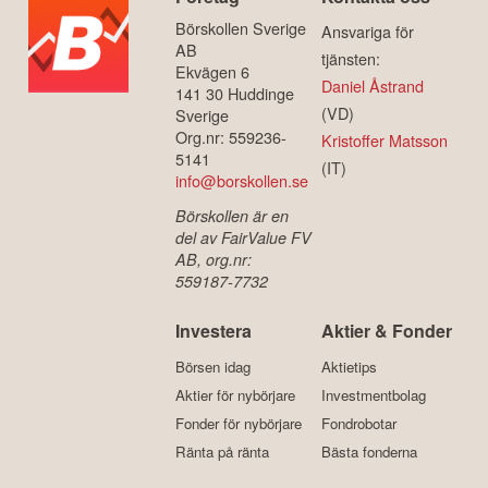
Börskollen Sverige
Ansvariga för
AB
tjänsten:
Ekvägen 6
Daniel Åstrand
141 30 Huddinge
(VD)
Sverige
Org.nr: 559236-
Kristoffer Matsson
5141
(IT)
info@borskollen.se
Börskollen är en
del av FairValue FV
AB, org.nr:
559187-7732
Investera
Aktier & Fonder
Börsen idag
Aktietips
Aktier för nybörjare
Investmentbolag
Fonder för nybörjare
Fondrobotar
Ränta på ränta
Bästa fonderna