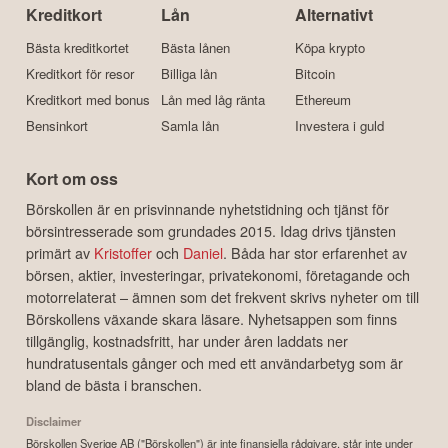
Kreditkort
Lån
Alternativt
Bästa kreditkortet
Bästa lånen
Köpa krypto
Kreditkort för resor
Billiga lån
Bitcoin
Kreditkort med bonus
Lån med låg ränta
Ethereum
Bensinkort
Samla lån
Investera i guld
Kort om oss
Börskollen är en prisvinnande nyhetstidning och tjänst för
börsintresserade som grundades 2015. Idag drivs tjänsten
primärt av
Kristoffer
och
Daniel
. Båda har stor erfarenhet av
börsen, aktier, investeringar, privatekonomi, företagande och
motorrelaterat – ämnen som det frekvent skrivs nyheter om till
Börskollens växande skara läsare. Nyhetsappen som finns
tillgänglig, kostnadsfritt, har under åren laddats ner
hundratusentals gånger och med ett användarbetyg som är
bland de bästa i branschen.
Disclaimer
Börskollen Sverige AB ("Börskollen") är inte finansiella rådgivare, står inte under