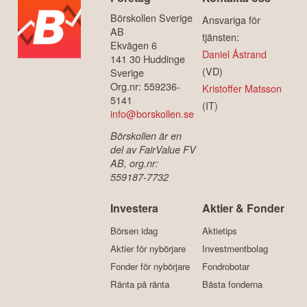
Börskollen Sverige
Ansvariga för
AB
tjänsten:
Ekvägen 6
Daniel Åstrand
141 30 Huddinge
(VD)
Sverige
Org.nr: 559236-
Kristoffer Matsson
5141
(IT)
info@borskollen.se
Börskollen är en
del av FairValue FV
AB, org.nr:
559187-7732
Investera
Aktier & Fonder
Börsen idag
Aktietips
Aktier för nybörjare
Investmentbolag
Fonder för nybörjare
Fondrobotar
Ränta på ränta
Bästa fonderna