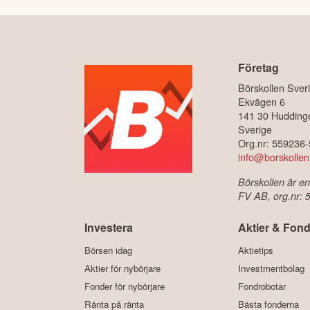
Företag
Börskollen Sver
Ekvägen 6
141 30 Hudding
Sverige
Org.nr: 559236
info@borskollen
Börskollen är en
FV AB, org.nr:
Investera
Aktier & Fond
Börsen idag
Aktietips
Aktier för nybörjare
Investmentbolag
Fonder för nybörjare
Fondrobotar
Ränta på ränta
Bästa fonderna