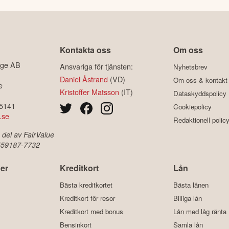
Kontakta oss
Om oss
ige AB
Ansvariga för tjänsten:
Nyhetsbrev
Daniel Åstrand
(VD)
Om oss & kontakt
e
Kristoffer Matsson
(IT)
Dataskyddspolicy
-5141
Cookiepolicy
.se
Redaktionell polic
 del av FairValue
 559187-7732
er
Kreditkort
Lån
Bästa kreditkortet
Bästa lånen
Kreditkort för resor
Billiga lån
Kreditkort med bonus
Lån med låg ränta
Bensinkort
Samla lån