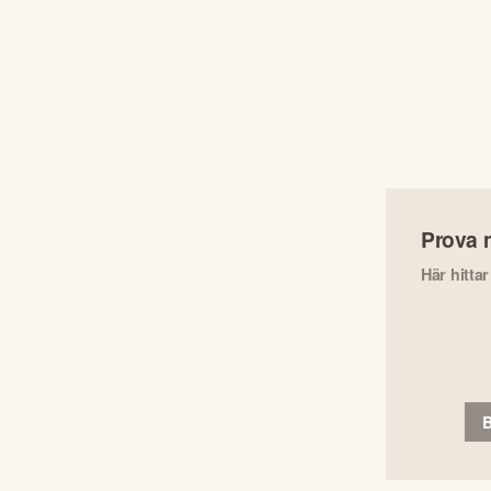
Prova 
Här hitta
B