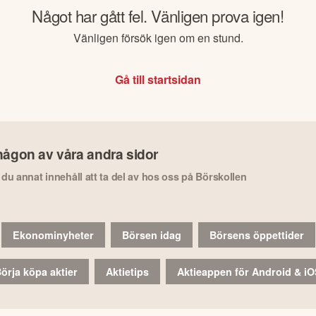
Något har gått fel. Vänligen prova igen!
Vänligen försök igen om en stund.
Gå till startsidan
någon av våra andra sidor
r du annat innehåll att ta del av hos oss på Börskollen
Ekonominyheter
Börsen idag
Börsens öppettider
örja köpa aktier
Aktietips
Aktieappen för Android & i