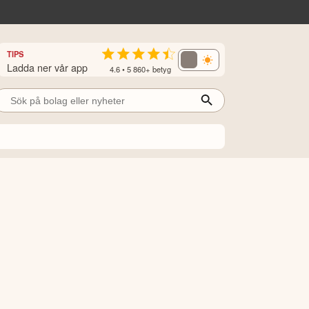
TIPS
Ladda ner vår app
4.6 • 5 860+ betyg