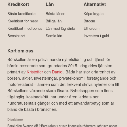
Kreditkort
Lån
Alternativt
Bästa kreditkortet
Bästa lånen
Köpa krypto
Kreditkort för resor
Billiga lån
Bitcoin
Kreditkort med bonus
Lån med låg ränta
Ethereum
Bensinkort
Samla lån
Investera i guld
Kort om oss
Börskollen är en prisvinnande nyhetstidning och tjänst för
börsintresserade som grundades 2015. Idag drivs tjänsten
primärt av
Kristoffer
och
Daniel
. Båda har stor erfarenhet av
börsen, aktier, investeringar, privatekonomi, företagande och
motorrelaterat – ämnen som det frekvent skrivs nyheter om till
Börskollens växande skara läsare. Nyhetsappen som finns
tillgänglig, kostnadsfritt, har under åren laddats ner
hundratusentals gånger och med ett användarbetyg som är
bland de bästa i branschen.
Disclaimer
Börskollen Sverige AB ("Börskollen") är inte finansiella rådgivare, står inte under