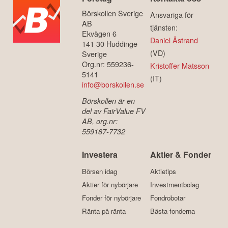
Börskollen Sverige
Ansvariga för
AB
tjänsten:
Ekvägen 6
Daniel Åstrand
141 30 Huddinge
(VD)
Sverige
Org.nr: 559236-
Kristoffer Matsson
5141
(IT)
info@borskollen.se
Börskollen är en
del av FairValue FV
AB, org.nr:
559187-7732
Investera
Aktier & Fonder
Börsen idag
Aktietips
Aktier för nybörjare
Investmentbolag
Fonder för nybörjare
Fondrobotar
Ränta på ränta
Bästa fonderna