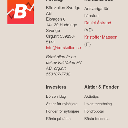
Börskollen Sverige
Ansvariga för
AB
tjänsten:
Ekvägen 6
Daniel Åstrand
141 30 Huddinge
(VD)
Sverige
Org.nr: 559236-
Kristoffer Matsson
5141
(IT)
info@borskollen.se
Börskollen är en
del av FairValue FV
AB, org.nr:
559187-7732
Investera
Aktier & Fonder
Börsen idag
Aktietips
Aktier för nybörjare
Investmentbolag
Fonder för nybörjare
Fondrobotar
Ränta på ränta
Bästa fonderna