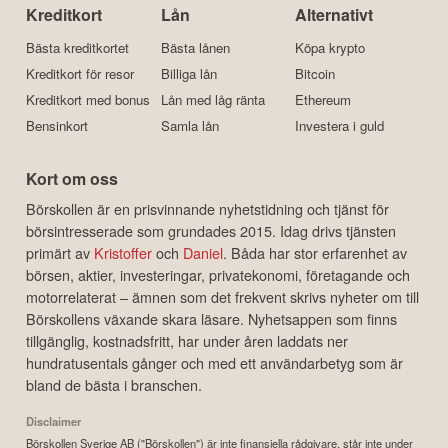
Kreditkort
Lån
Alternativt
Bästa kreditkortet
Bästa lånen
Köpa krypto
Kreditkort för resor
Billiga lån
Bitcoin
Kreditkort med bonus
Lån med låg ränta
Ethereum
Bensinkort
Samla lån
Investera i guld
Kort om oss
Börskollen är en prisvinnande nyhetstidning och tjänst för
börsintresserade som grundades 2015. Idag drivs tjänsten
primärt av
Kristoffer
och
Daniel
. Båda har stor erfarenhet av
börsen, aktier, investeringar, privatekonomi, företagande och
motorrelaterat – ämnen som det frekvent skrivs nyheter om till
Börskollens växande skara läsare. Nyhetsappen som finns
tillgänglig, kostnadsfritt, har under åren laddats ner
hundratusentals gånger och med ett användarbetyg som är
bland de bästa i branschen.
Disclaimer
Börskollen Sverige AB ("Börskollen") är inte finansiella rådgivare, står inte under