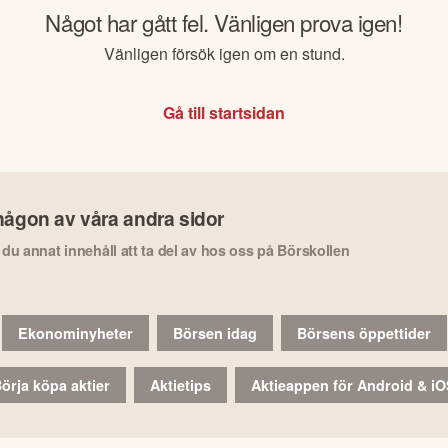
Något har gått fel. Vänligen prova igen!
Vänligen försök igen om en stund.
Gå till startsidan
någon av våra andra sidor
r du annat innehåll att ta del av hos oss på Börskollen
Ekonominyheter
Börsen idag
Börsens öppettider
örja köpa aktier
Aktietips
Aktieappen för Android & i