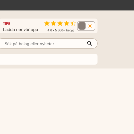
TIPS
Ladda ner vår app
4.6 • 5 860+ betyg