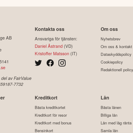
Kontakta oss
Om oss
ige AB
Ansvariga för tjänsten:
Nyhetsbrev
Daniel Åstrand
(VD)
Om oss & kontakt
e
Kristoffer Matsson
(IT)
Dataskyddspolicy
-5141
Cookiepolicy
.se
Redaktionell polic
 del av FairValue
 559187-7732
er
Kreditkort
Lån
Bästa kreditkortet
Bästa lånen
Kreditkort för resor
Billiga lån
Kreditkort med bonus
Lån med låg ränta
Bensinkort
Samla lån