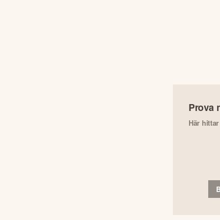
Prova 
Här hitta
B