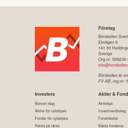
Företag
Börskollen Sver
Ekvägen 6
141 30 Hudding
Sverige
Org.nr: 559236
info@borskollen
Börskollen är en
FV AB, org.nr:
Investera
Aktier & Fond
Börsen idag
Aktietips
Aktier för nybörjare
Investmentbolag
Fonder för nybörjare
Fondrobotar
Ränta på ränta
Bästa fonderna