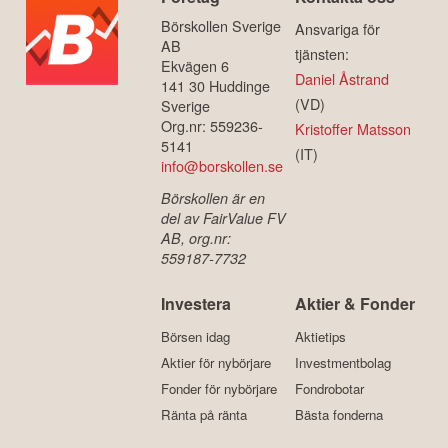
Börskollen Sverige
Ansvariga för
AB
tjänsten:
Ekvägen 6
Daniel Åstrand
141 30 Huddinge
(VD)
Sverige
Org.nr: 559236-
Kristoffer Matsson
5141
(IT)
info@borskollen.se
Börskollen är en
del av FairValue FV
AB, org.nr:
559187-7732
Investera
Aktier & Fonder
Börsen idag
Aktietips
Aktier för nybörjare
Investmentbolag
Fonder för nybörjare
Fondrobotar
Ränta på ränta
Bästa fonderna