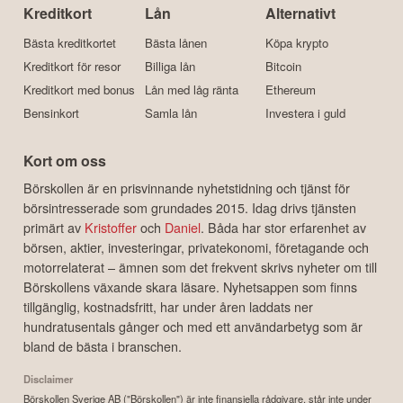
Kreditkort
Lån
Alternativt
Bästa kreditkortet
Bästa lånen
Köpa krypto
Kreditkort för resor
Billiga lån
Bitcoin
Kreditkort med bonus
Lån med låg ränta
Ethereum
Bensinkort
Samla lån
Investera i guld
Kort om oss
Börskollen är en prisvinnande nyhetstidning och tjänst för
börsintresserade som grundades 2015. Idag drivs tjänsten
primärt av
Kristoffer
och
Daniel
. Båda har stor erfarenhet av
börsen, aktier, investeringar, privatekonomi, företagande och
motorrelaterat – ämnen som det frekvent skrivs nyheter om till
Börskollens växande skara läsare. Nyhetsappen som finns
tillgänglig, kostnadsfritt, har under åren laddats ner
hundratusentals gånger och med ett användarbetyg som är
bland de bästa i branschen.
Disclaimer
Börskollen Sverige AB ("Börskollen") är inte finansiella rådgivare, står inte under