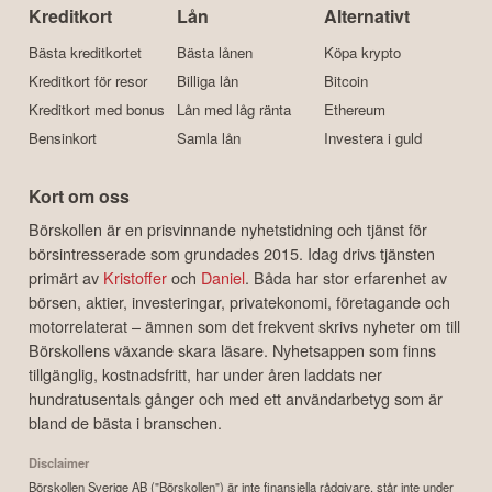
Kreditkort
Lån
Alternativt
Bästa kreditkortet
Bästa lånen
Köpa krypto
Kreditkort för resor
Billiga lån
Bitcoin
Kreditkort med bonus
Lån med låg ränta
Ethereum
Bensinkort
Samla lån
Investera i guld
Kort om oss
Börskollen är en prisvinnande nyhetstidning och tjänst för
börsintresserade som grundades 2015. Idag drivs tjänsten
primärt av
Kristoffer
och
Daniel
. Båda har stor erfarenhet av
börsen, aktier, investeringar, privatekonomi, företagande och
motorrelaterat – ämnen som det frekvent skrivs nyheter om till
Börskollens växande skara läsare. Nyhetsappen som finns
tillgänglig, kostnadsfritt, har under åren laddats ner
hundratusentals gånger och med ett användarbetyg som är
bland de bästa i branschen.
Disclaimer
Börskollen Sverige AB ("Börskollen") är inte finansiella rådgivare, står inte under