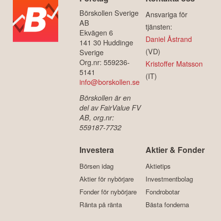
Börskollen Sverige
Ansvariga för
AB
tjänsten:
Ekvägen 6
Daniel Åstrand
141 30 Huddinge
(VD)
Sverige
Org.nr: 559236-
Kristoffer Matsson
5141
(IT)
info@borskollen.se
Börskollen är en
del av FairValue FV
AB, org.nr:
559187-7732
Investera
Aktier & Fonder
Börsen idag
Aktietips
Aktier för nybörjare
Investmentbolag
Fonder för nybörjare
Fondrobotar
Ränta på ränta
Bästa fonderna