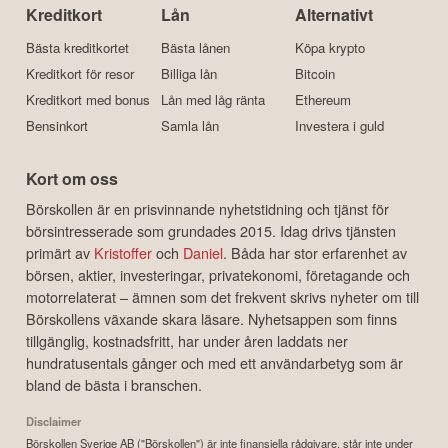
Kreditkort
Lån
Alternativt
Bästa kreditkortet
Bästa lånen
Köpa krypto
Kreditkort för resor
Billiga lån
Bitcoin
Kreditkort med bonus
Lån med låg ränta
Ethereum
Bensinkort
Samla lån
Investera i guld
Kort om oss
Börskollen är en prisvinnande nyhetstidning och tjänst för
börsintresserade som grundades 2015. Idag drivs tjänsten
primärt av
Kristoffer
och
Daniel
. Båda har stor erfarenhet av
börsen, aktier, investeringar, privatekonomi, företagande och
motorrelaterat – ämnen som det frekvent skrivs nyheter om till
Börskollens växande skara läsare. Nyhetsappen som finns
tillgänglig, kostnadsfritt, har under åren laddats ner
hundratusentals gånger och med ett användarbetyg som är
bland de bästa i branschen.
Disclaimer
Börskollen Sverige AB ("Börskollen") är inte finansiella rådgivare, står inte under