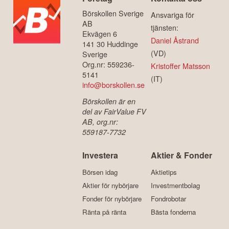
Börskollen Sverige
Ansvariga för
AB
tjänsten:
Ekvägen 6
Daniel Åstrand
141 30 Huddinge
(VD)
Sverige
Org.nr: 559236-
Kristoffer Matsson
5141
(IT)
info@borskollen.se
Börskollen är en
del av FairValue FV
AB, org.nr:
559187-7732
Investera
Aktier & Fonder
Börsen idag
Aktietips
Aktier för nybörjare
Investmentbolag
Fonder för nybörjare
Fondrobotar
Ränta på ränta
Bästa fonderna