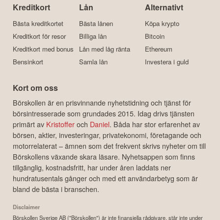
Kreditkort
Lån
Alternativt
Bästa kreditkortet
Bästa lånen
Köpa krypto
Kreditkort för resor
Billiga lån
Bitcoin
Kreditkort med bonus
Lån med låg ränta
Ethereum
Bensinkort
Samla lån
Investera i guld
Kort om oss
Börskollen är en prisvinnande nyhetstidning och tjänst för
börsintresserade som grundades 2015. Idag drivs tjänsten
primärt av
Kristoffer
och
Daniel
. Båda har stor erfarenhet av
börsen, aktier, investeringar, privatekonomi, företagande och
motorrelaterat – ämnen som det frekvent skrivs nyheter om till
Börskollens växande skara läsare. Nyhetsappen som finns
tillgänglig, kostnadsfritt, har under åren laddats ner
hundratusentals gånger och med ett användarbetyg som är
bland de bästa i branschen.
Disclaimer
Börskollen Sverige AB ("Börskollen") är inte finansiella rådgivare, står inte under