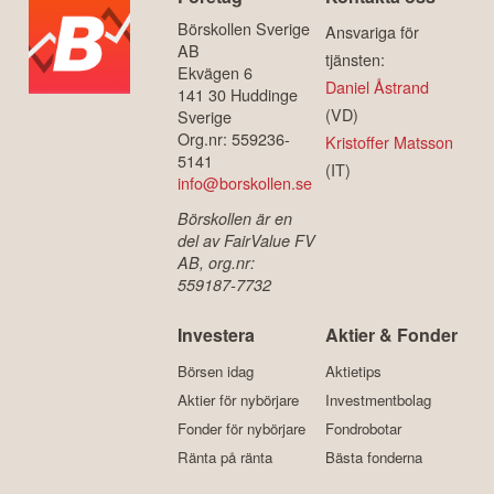
Börskollen Sverige
Ansvariga för
AB
tjänsten:
Ekvägen 6
Daniel Åstrand
141 30 Huddinge
(VD)
Sverige
Org.nr: 559236-
Kristoffer Matsson
5141
(IT)
info@borskollen.se
Börskollen är en
del av FairValue FV
AB, org.nr:
559187-7732
Investera
Aktier & Fonder
Börsen idag
Aktietips
Aktier för nybörjare
Investmentbolag
Fonder för nybörjare
Fondrobotar
Ränta på ränta
Bästa fonderna