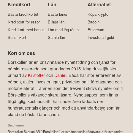
Kreditkort
Lån
Alternativt
Bästa kreditkortet
Bästa lånen
Köpa krypto
Kreditkort för resor
Billiga lån
Bitcoin
Kreditkort med bonus
Lån med låg ränta
Ethereum
Bensinkort
Samla lån
Investera i guld
Kort om oss
Börskollen är en prisvinnande nyhetstidning och tjänst för
börsintresserade som grundades 2015. Idag drivs tjänsten
primärt av
Kristoffer
och
Daniel
. Båda har stor erfarenhet av
börsen, aktier, investeringar, privatekonomi, företagande och
motorrelaterat – ämnen som det frekvent skrivs nyheter om till
Börskollens växande skara läsare. Nyhetsappen som finns
tillgänglig, kostnadsfritt, har under åren laddats ner
hundratusentals gånger och med ett användarbetyg som är
bland de bästa i branschen.
Disclaimer
Börskollen Sverige AB ("Börskollen") är inte finansiella rådgivare, står inte under