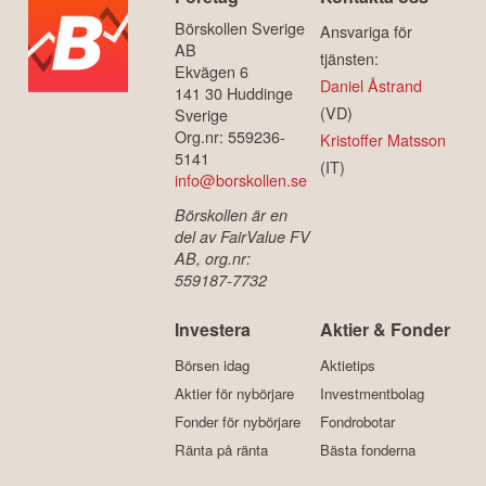
Börskollen Sverige
Ansvariga för
AB
tjänsten:
Ekvägen 6
Daniel Åstrand
141 30 Huddinge
(VD)
Sverige
Org.nr: 559236-
Kristoffer Matsson
5141
(IT)
info@borskollen.se
Börskollen är en
del av FairValue FV
AB, org.nr:
559187-7732
Investera
Aktier & Fonder
Börsen idag
Aktietips
Aktier för nybörjare
Investmentbolag
Fonder för nybörjare
Fondrobotar
Ränta på ränta
Bästa fonderna