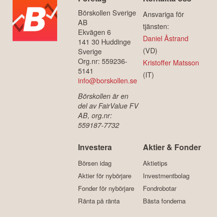
Börskollen Sverige
Ansvariga för
AB
tjänsten:
Ekvägen 6
Daniel Åstrand
141 30 Huddinge
(VD)
Sverige
Org.nr: 559236-
Kristoffer Matsson
5141
(IT)
info@borskollen.se
Börskollen är en
del av FairValue FV
AB, org.nr:
559187-7732
Investera
Aktier & Fonder
Börsen idag
Aktietips
Aktier för nybörjare
Investmentbolag
Fonder för nybörjare
Fondrobotar
Ränta på ränta
Bästa fonderna