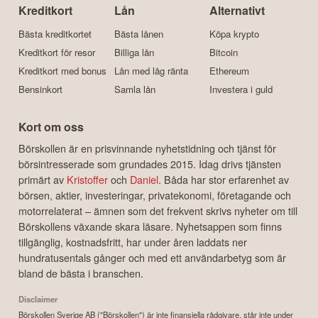
Kreditkort
Lån
Alternativt
Bästa kreditkortet
Bästa lånen
Köpa krypto
Kreditkort för resor
Billiga lån
Bitcoin
Kreditkort med bonus
Lån med låg ränta
Ethereum
Bensinkort
Samla lån
Investera i guld
Kort om oss
Börskollen är en prisvinnande nyhetstidning och tjänst för
börsintresserade som grundades 2015. Idag drivs tjänsten
primärt av
Kristoffer
och
Daniel
. Båda har stor erfarenhet av
börsen, aktier, investeringar, privatekonomi, företagande och
motorrelaterat – ämnen som det frekvent skrivs nyheter om till
Börskollens växande skara läsare. Nyhetsappen som finns
tillgänglig, kostnadsfritt, har under åren laddats ner
hundratusentals gånger och med ett användarbetyg som är
bland de bästa i branschen.
Disclaimer
Börskollen Sverige AB ("Börskollen") är inte finansiella rådgivare, står inte under