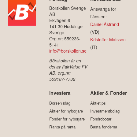
Börskollen Sverige
Ansvariga för
AB
tjänsten:
Ekvägen 6
Daniel Åstrand
141 30 Huddinge
(VD)
Sverige
Org.nr: 559236-
Kristoffer Matsson
5141
(IT)
info@borskollen.se
Börskollen är en
del av FairValue FV
AB, org.nr:
559187-7732
Investera
Aktier & Fonder
Börsen idag
Aktietips
Aktier för nybörjare
Investmentbolag
Fonder för nybörjare
Fondrobotar
Ränta på ränta
Bästa fonderna