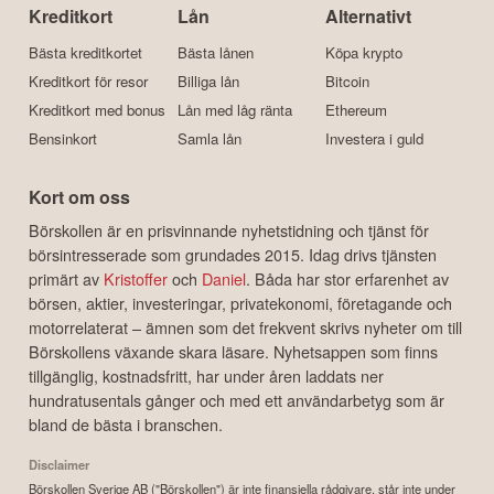
Kreditkort
Lån
Alternativt
Bästa kreditkortet
Bästa lånen
Köpa krypto
Kreditkort för resor
Billiga lån
Bitcoin
Kreditkort med bonus
Lån med låg ränta
Ethereum
Bensinkort
Samla lån
Investera i guld
Kort om oss
Börskollen är en prisvinnande nyhetstidning och tjänst för
börsintresserade som grundades 2015. Idag drivs tjänsten
primärt av
Kristoffer
och
Daniel
. Båda har stor erfarenhet av
börsen, aktier, investeringar, privatekonomi, företagande och
motorrelaterat – ämnen som det frekvent skrivs nyheter om till
Börskollens växande skara läsare. Nyhetsappen som finns
tillgänglig, kostnadsfritt, har under åren laddats ner
hundratusentals gånger och med ett användarbetyg som är
bland de bästa i branschen.
Disclaimer
Börskollen Sverige AB ("Börskollen") är inte finansiella rådgivare, står inte under