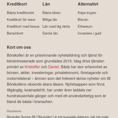
Kreditkort
Lån
Alternativt
Bästa kreditkortet
Bästa lånen
Köpa krypto
Kreditkort för resor
Billiga lån
Bitcoin
Kreditkort med bonus
Lån med låg ränta
Ethereum
Bensinkort
Samla lån
Investera i guld
Kort om oss
Börskollen är en prisvinnande nyhetstidning och tjänst för
börsintresserade som grundades 2015. Idag drivs tjänsten
primärt av
Kristoffer
och
Daniel
. Båda har stor erfarenhet av
börsen, aktier, investeringar, privatekonomi, företagande och
motorrelaterat – ämnen som det frekvent skrivs nyheter om till
Börskollens växande skara läsare. Nyhetsappen som finns
tillgänglig, kostnadsfritt, har under åren laddats ner
hundratusentals gånger och med ett användarbetyg som är
bland de bästa i branschen.
Disclaimer
Börskollen Sverige AB ("Börskollen") är inte finansiella rådgivare, står inte under