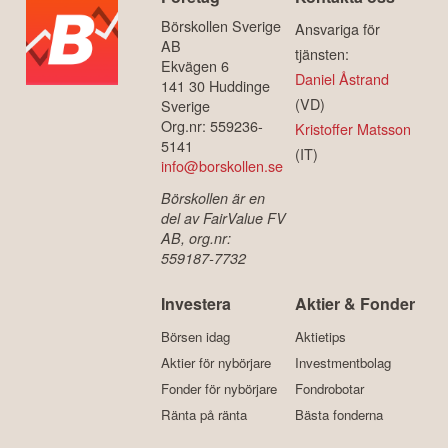
Börskollen Sverige
Ansvariga för
AB
tjänsten:
Ekvägen 6
Daniel Åstrand
141 30 Huddinge
(VD)
Sverige
Org.nr: 559236-
Kristoffer Matsson
5141
(IT)
info@borskollen.se
Börskollen är en
del av FairValue FV
AB, org.nr:
559187-7732
Investera
Aktier & Fonder
Börsen idag
Aktietips
Aktier för nybörjare
Investmentbolag
Fonder för nybörjare
Fondrobotar
Ränta på ränta
Bästa fonderna