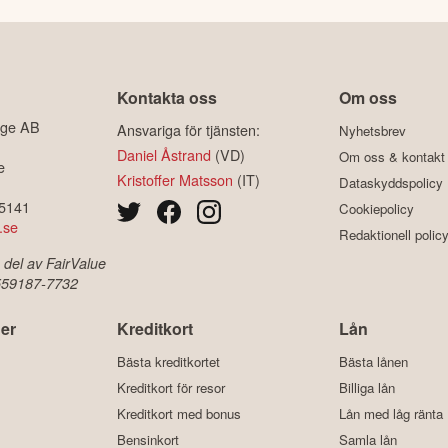
Kontakta oss
Om oss
ige AB
Ansvariga för tjänsten:
Nyhetsbrev
Daniel Åstrand
(VD)
Om oss & kontakt
e
Kristoffer Matsson
(IT)
Dataskyddspolicy
-5141
Cookiepolicy
.se
Redaktionell polic
 del av FairValue
 559187-7732
er
Kreditkort
Lån
Bästa kreditkortet
Bästa lånen
Kreditkort för resor
Billiga lån
Kreditkort med bonus
Lån med låg ränta
Bensinkort
Samla lån