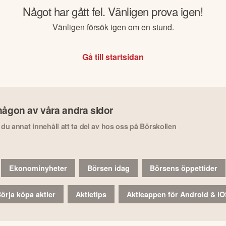
Något har gått fel. Vänligen prova igen!
Vänligen försök igen om en stund.
Gå till startsidan
någon av våra andra sidor
r du annat innehåll att ta del av hos oss på Börskollen
Ekonominyheter
Börsen idag
Börsens öppettider
örja köpa aktier
Aktietips
Aktieappen för Android & i