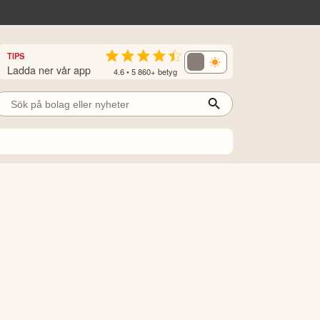
TIPS
Ladda ner vår app
4.6 • 5 860+ betyg