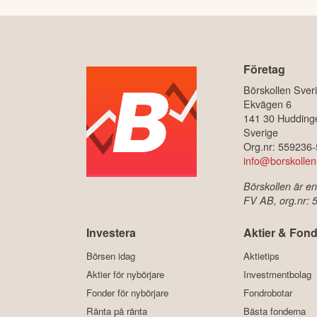
Företag
Börskollen Sver
Ekvägen 6
141 30 Hudding
Sverige
Org.nr: 559236
info@borskollen
Börskollen är en
FV AB, org.nr:
Investera
Aktier & Fond
Börsen idag
Aktietips
Aktier för nybörjare
Investmentbolag
Fonder för nybörjare
Fondrobotar
Ränta på ränta
Bästa fonderna