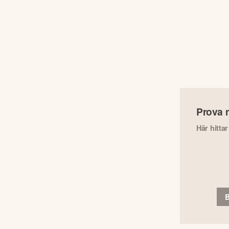
Prova 
Här hitta
B