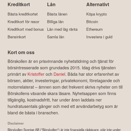
Kreditkort
Lån
Alternativt
Bästa kreditkortet
Bästa lånen
Köpa krypto
Kreditkort för resor
Billiga lån
Bitcoin
Kreditkort med bonus
Lån med låg ränta
Ethereum
Bensinkort
Samla lån
Investera i guld
Kort om oss
Börskollen är en prisvinnande nyhetstidning och tjänst för
börsintresserade som grundades 2015. Idag drivs tjänsten
primärt av
Kristoffer
och
Daniel
. Båda har stor erfarenhet av
börsen, aktier, investeringar, privatekonomi, företagande och
motorrelaterat – ämnen som det frekvent skrivs nyheter om till
Börskollens växande skara läsare. Nyhetsappen som finns
tillgänglig, kostnadsfritt, har under åren laddats ner
hundratusentals gånger och med ett användarbetyg som är
bland de bästa i branschen.
Disclaimer
Börskollen Sverige AB ("Börskollen") är inte finansiella rådgivare, står inte under