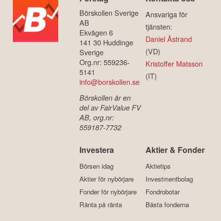
Börskollen Sverige
Ansvariga för
AB
tjänsten:
Ekvägen 6
Daniel Åstrand
141 30 Huddinge
(VD)
Sverige
Org.nr: 559236-
Kristoffer Matsson
5141
(IT)
info@borskollen.se
Börskollen är en
del av FairValue FV
AB, org.nr:
559187-7732
Investera
Aktier & Fonder
Börsen idag
Aktietips
Aktier för nybörjare
Investmentbolag
Fonder för nybörjare
Fondrobotar
Ränta på ränta
Bästa fonderna